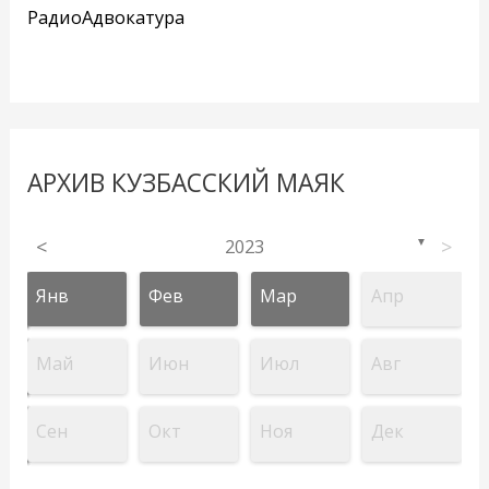
РадиоАдвокатура
АРХИВ КУЗБАССКИЙ МАЯК
<
2023
>
▼
Янв
Фев
Мар
Апр
Май
Июн
Июл
Авг
Сен
Окт
Ноя
Дек