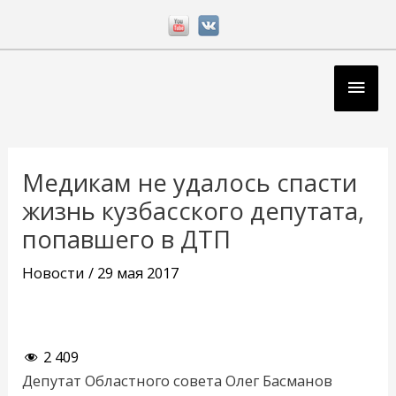
Перейти
к
содержимому
Глав
мен
Навигация
по
Медикам не удалось спасти
записям
жизнь кузбасского депутата,
попавшего в ДТП
Новости
/
29 мая 2017
2 409
Депутат Областного совета Олег Басманов