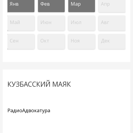
Янв
Фев
Мар
Апр
Май
Июн
Июл
Авг
Сен
Окт
Ноя
Дек
КУЗБАССКИЙ МАЯК
РадиоАдвокатура