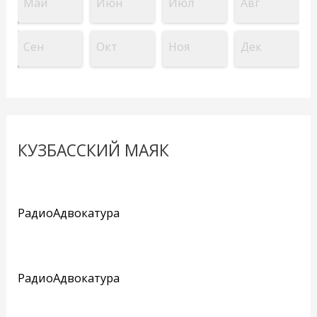
Май
Июн
Июл
Авг
Сен
Окт
Ноя
Дек
КУЗБАССКИЙ МАЯК
РадиоАдвокатура
РадиоАдвокатура