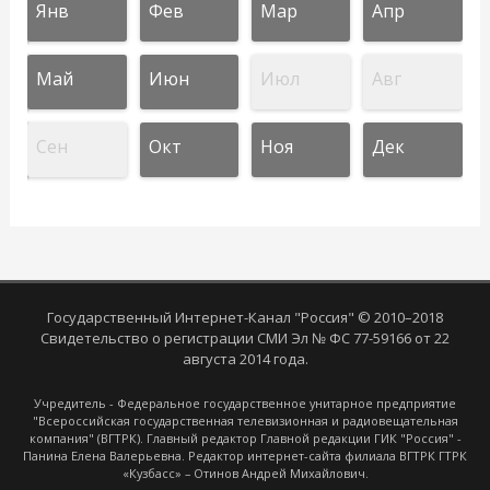
Янв
Фев
Мар
Апр
Май
Июн
Июл
Авг
Сен
Окт
Ноя
Дек
Государственный Интернет-Канал "Россия" © 2010–2018
Свидетельство о регистрации СМИ Эл № ФС 77-59166 от 22
августа 2014 года.
Учредитель - Федеральное государственное унитарное предприятие
"Всероссийская государственная телевизионная и радиовещательная
компания" (ВГТРК). Главный редактор Главной редакции ГИК "Россия" -
Панина Елена Валерьевна. Редактор интернет-сайта филиала ВГТРК ГТРК
«Кузбасс» – Отинов Андрей Михайлович.