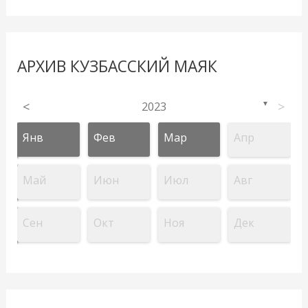
АРХИВ КУЗБАССКИЙ МАЯК
<
2023
>
▼
Янв
Фев
Мар
Апр
Май
Июн
Июл
Авг
Сен
Окт
Ноя
Дек