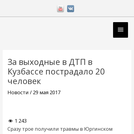
Перейти
к
содержимому
Глав
мен
Навигация
по
За выходные в ДТП в
записям
Кузбассе пострадало 20
человек
Новости
/
29 мая 2017
1 243
Сразу трое получили травмы в Юргинском