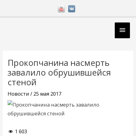
Перейти
к
содержимому
Глав
мен
Навигация
по
Прокопчанина насмерть
записям
завалило обрушившейся
стеной
Новости
/
25 мая 2017
1 603