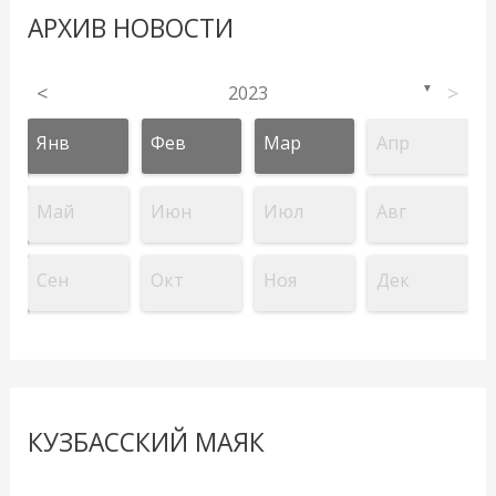
АРХИВ НОВОСТИ
<
2023
>
▼
Янв
Фев
Мар
Апр
Май
Июн
Июл
Авг
Сен
Окт
Ноя
Дек
КУЗБАССКИЙ МАЯК