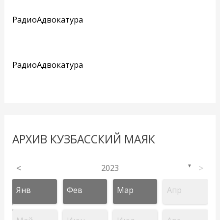
РадиоАдвокатура
РадиоАдвокатура
АРХИВ КУЗБАССКИЙ МАЯК
<
2023
>
▼
Янв
Фев
Мар
Апр