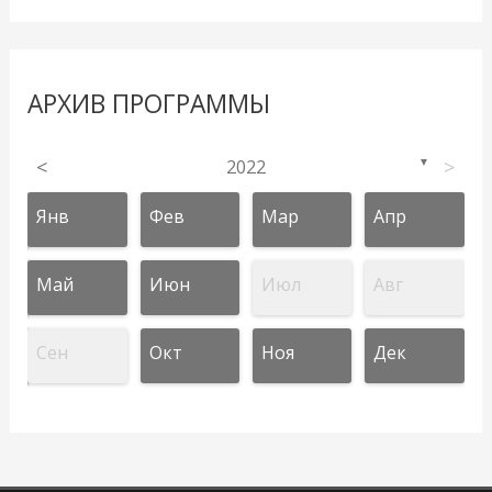
АРХИВ ПРОГРАММЫ
<
2022
>
▼
Янв
Фев
Мар
Апр
Май
Июн
Июл
Авг
Сен
Окт
Ноя
Дек