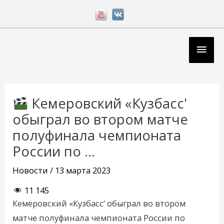
Перейти
к
содержимому
Глав
мен
Навигация
по
Кемеровский «Кузбасс'
записям
обыграл во втором матче
полуфинала чемпионата
России по …
Новости
/
13 марта 2023
11 145
Кемеровский «Кузбасс’ обыграл во втором
матче полуфинала чемпионата России по