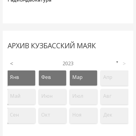
АРХИВ КУЗБАССКИЙ МАЯК
<
2023
>
▼
Янв
Фев
Мар
Апр
Май
Июн
Июл
Авг
Сен
Окт
Ноя
Дек