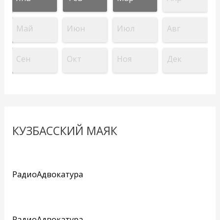
Май
Июн
Июл
Авг
Сен
Окт
Ноя
Дек
КУЗБАССКИЙ МАЯК
РадиоАдвокатура
РадиоАдвокатура