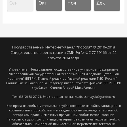
Сен
Окт
Ноя
Дек
Государственный Интернет-Канал "Россия" © 2010–2018
Свидетельство о регистрации СМИ Эл № ФС 77-59166 от 22
августа 2014 года.
Учредитель - Федеральное государственное унитарное предприятие
"Всероссийская государственная телевизионная и радиовещательная
компания" (ВГТРК). Главный редактор Главной редакции ГИК "Россия" -
Панина Елена Валерьевна. Редактор интернет-сайта филиала ВГТРК ГТРК
«Кузбасс» – Отинов Андрей Михайлович.
Тел. (3842) 58-27-71. Электронная почта: kuzbass.mayak@yandex.ru
Все права на любые материалы, опубликованные на сайте, защищены в
соответствии с российским и международным законодательством об
авторском праве и смежных правах. При любом использовании
текстовых, аудио-, фото- и видеоматериалов ссылка на kuzbassmayak.ru
обязательна. При полной или частичной перепечатке текстовых