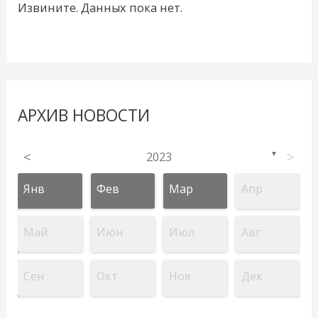
Извините. Данных пока нет.
АРХИВ НОВОСТИ
<
2023
>
▼
Янв
Фев
Мар
Апр
Май
Июн
Июл
Авг
Сен
Окт
Ноя
Дек