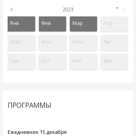
<
2023
>
▼
Янв
Фев
Мар
Апр
Май
Июн
Июл
Авг
Сен
Окт
Ноя
Дек
ПРОГРАММЫ
Ежедневник 15 декабря