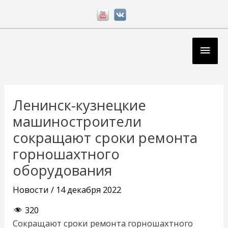
Перейти
к
содержимому
Глав
мен
Навигация
по
Ленинск-кузнецкие
записям
машиностроители
сокращают сроки ремонта
горношахтного
оборудования
Новости
/
14 декабря 2022
320
Сокращают сроки ремонта горношахтного