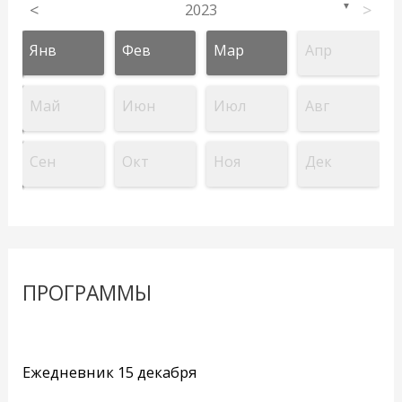
<
2023
>
▼
Янв
Фев
Мар
Апр
Май
Июн
Июл
Авг
Сен
Окт
Ноя
Дек
ПРОГРАММЫ
Ежедневник 15 декабря