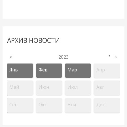
АРХИВ НОВОСТИ
<
2023
>
▼
Янв
Фев
Мар
Апр
Май
Июн
Июл
Авг
Сен
Окт
Ноя
Дек