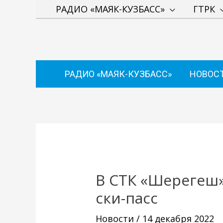
Перейти
РАДИО «МАЯК-КУЗБАСС»
ГТРК
к
содержимому
РАДИО «МАЯК-КУЗБАСС»
НОВОС
Навигация
по
записям
В СТК «Шерегеш
ски-пасс
Новости
/
14 декабря 2022