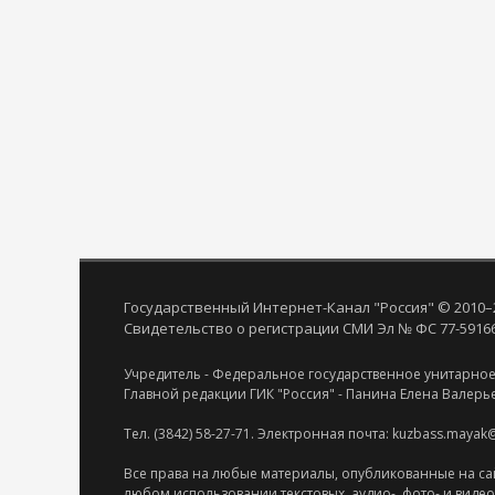
Государственный Интернет-Канал "Россия" © 2010–
Свидетельство о регистрации СМИ Эл № ФС 77-59166 
Учредитель - Федеральное государственное унитарное
Главной редакции ГИК "Россия" - Панина Елена Валерь
Тел. (3842) 58-27-71. Электронная почта: kuzbass.mayak
Все права на любые материалы, опубликованные на са
любом использовании текстовых, аудио-, фото- и виде