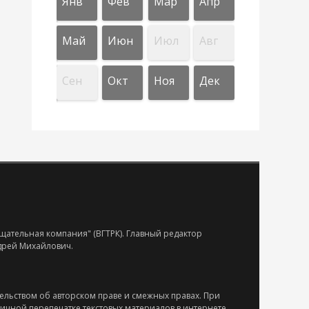
Апр
Апр
Апр
Апр
Апр
Янв
Фев
Мар
Апр
л
л
л
л
л
Авг
Авг
Авг
Авг
Авг
Май
Июн
Июл
Авг
Дек
Дек
Дек
Дек
Дек
Сен
Окт
Ноя
Дек
щательная компания" (ВГТРК). Главный редактор
ндрей Михайлович.
ельством об авторском праве и смежных правах. При
тичной перепечатке текстовых материалов в интернете