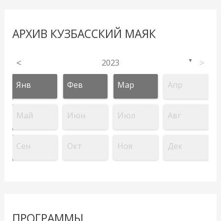
АРХИВ КУЗБАССКИЙ МАЯК
<
2023
>
▼
Янв
Фев
Мар
Апр
Май
Июн
Июл
Авг
Сен
Окт
Ноя
Дек
ПРОГРАММЫ