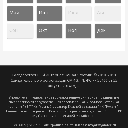
Май
Июн
Июл
Авг
Сен
Окт
Ноя
Дек
Государственный Интернет-Канал "Россия" © 2010–2018
Свидетельство о регистрации СМИ Эл № ФС 77-59166 от 22
августа 2014 года.
Учредитель - Федеральное государственное унитарное предприятие
"Всероссийская государственная телевизионная и радиовещательная
компания" (ВГТРК). Главный редактор Главной редакции ГИК "Россия" -
Панина Елена Валерьевна. Редактор интернет-сайта филиала ВГТРК ГТРК
«Кузбасс» – Отинов Андрей Михайлович.
Тел. (3842) 58-27-71. Электронная почта: kuzbass.mayak@yandex.ru