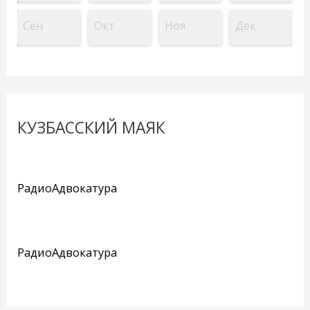
Сен
Окт
Ноя
Дек
КУЗБАССКИЙ МАЯК
РадиоАдвокатура
РадиоАдвокатура