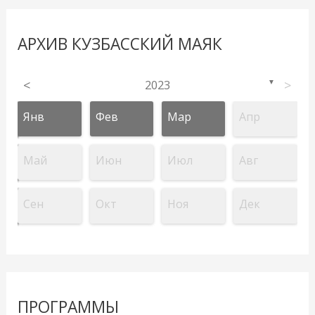
АРХИВ КУЗБАССКИЙ МАЯК
<
2023
>
▼
Янв
Фев
Мар
Апр
Май
Июн
Июл
Авг
Сен
Окт
Ноя
Дек
ПРОГРАММЫ