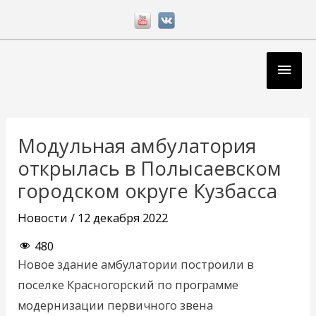
Перейти
к
содержимому
Глав
мен
Навигация
по
Модульная амбулатория
записям
открылась в Полысаевском
городском округе Кузбасса
Новости
/
12 декабря 2022
480
Новое здание амбулатории построили в
поселке Красногорский по программе
модернизации первичного звена