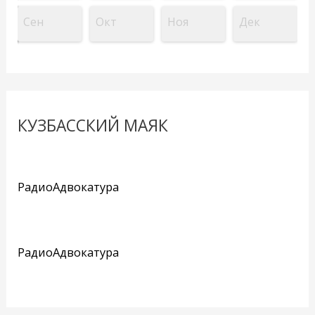
Сен
Окт
Ноя
Дек
КУЗБАССКИЙ МАЯК
РадиоАдвокатура
РадиоАдвокатура