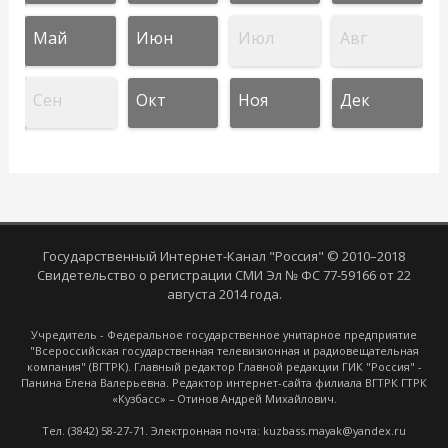
Май
Июн
Июл
Авг
Сен
Окт
Ноя
Дек
Государственный Интернет-Канал "Россия" © 2010–2018
Свидетельство о регистрации СМИ Эл № ФС 77-59166 от 22
августа 2014 года.
Учредитель - Федеральное государственное унитарное предприятие
"Всероссийская государственная телевизионная и радиовещательная
компания" (ВГТРК). Главный редактор Главной редакции ГИК "Россия" -
Панина Елена Валерьевна. Редактор интернет-сайта филиала ВГТРК ГТРК
«Кузбасс» – Отинов Андрей Михайлович.
Тел. (3842) 58-27-71. Электронная почта: kuzbass.mayak@yandex.ru