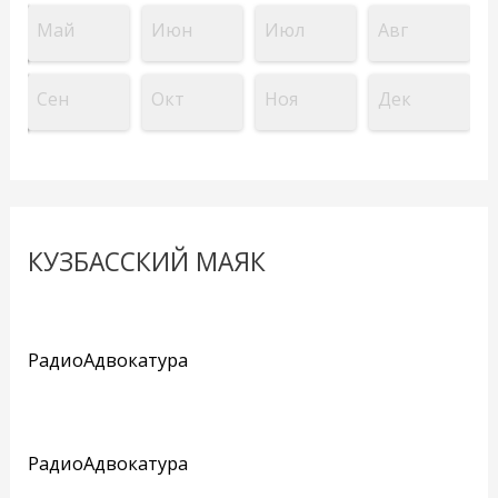
Май
Июн
Июл
Авг
Сен
Окт
Ноя
Дек
КУЗБАССКИЙ МАЯК
РадиоАдвокатура
РадиоАдвокатура