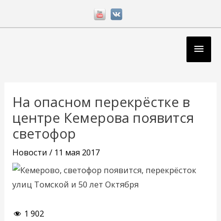
Перейти
к
содержимому
Глав
мен
Навигация
по
На опасном перекрёстке в
записям
центре Кемерова появится
светофор
Новости
/
11 мая 2017
1 902