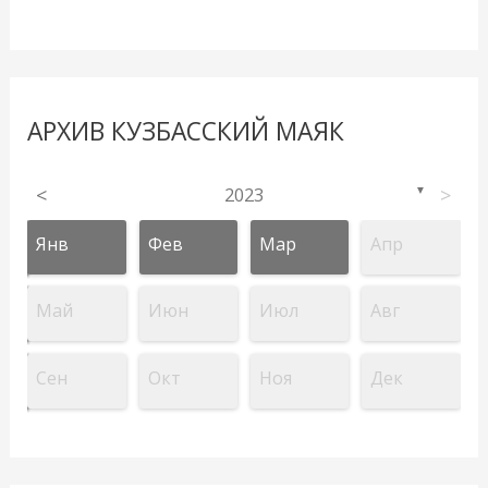
АРХИВ КУЗБАССКИЙ МАЯК
<
2023
>
▼
Янв
Фев
Мар
Апр
Май
Июн
Июл
Авг
Сен
Окт
Ноя
Дек