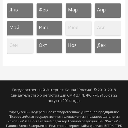
Янв
Фев
Мар
Апр
Май
Июн
Июл
Авг
Сен
Окт
Ноя
Дек
Государственный Интернет-Канал "Россия" © 2010–2018
Свидетельство о регистрации СМИ Эл № ФС 77-59166 от 22
августа 2014 года.
Учредитель - Федеральное государственное унитарное предприятие
"Всероссийская государственная телевизионная и радиовещательная
компания" (ВГТРК). Главный редактор Главной редакции ГИК "Россия" -
Панина Елена Валерьевна. Редактор интернет-сайта филиала ВГТРК ГТРК