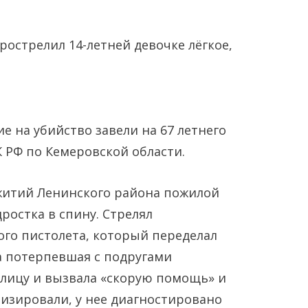
е на убийство завели на 67 летнего
 РФ по Кемеровской области.
Янв
Янв
Янв
Янв
Янв
Янв
Фев
Фев
Фев
Фев
Фев
Фев
Мар
Мар
Мар
Мар
Мар
Мар
житий Ленинского района пожилой
Май
Май
Май
Май
Май
Май
Июн
Июн
Июн
Июн
Июн
Июн
Ию
Ию
Ию
Ию
Ию
Ию
ростка в спину. Стрелял
го пистолета, который переделал
Сен
Сен
Сен
Сен
Сен
Сен
Окт
Окт
Окт
Окт
Окт
Окт
Ноя
Ноя
Ноя
Ноя
Ноя
Ноя
а потерпевшая с подругами
улицу и вызвала «скорую помощь» и
изировали, у нее диагностировано