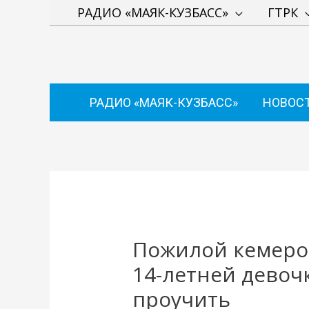
Перейти
РАДИО «МАЯК-КУЗБАСС»
ГТРК
к
содержимому
РАДИО «МАЯК-КУЗБАСС»
НОВОС
Навигация
по
записям
Пожилой кемеро
14-летней девоч
проучить