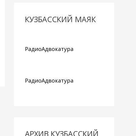
КУЗБАССКИЙ МАЯК
РадиоАдвокатура
РадиоАдвокатура
АРХИВ КУЗБАССКИЙ