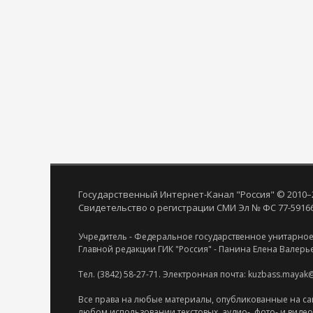
Государственный Интернет-Канал "Россия" © 2010–
Свидетельство о регистрации СМИ Эл № ФС 77-59166 
Учредитель - Федеральное государственное унитарное
Главной редакции ГИК "Россия" - Панина Елена Валерь
Тел. (3842) 58-27-71. Электронная почта: kuzbass.mayak
Все права на любые материалы, опубликованные на са
любом использовании текстовых, аудио-, фото- и виде