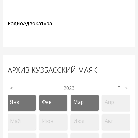
РадиоАдвокатура
АРХИВ КУЗБАССКИЙ МАЯК
<
2023
>
▼
Янв
Фев
Мар
Апр
Май
Июн
Июл
Авг