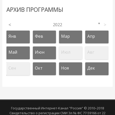
АРХИВ ПРОГРАММЫ
<
2022
>
▼
Янв
Фев
Мар
Апр
Май
Июн
Июл
Авг
Сен
Окт
Ноя
Дек
Государственный Интернет-Канал "Россия" © 2010–2018
Свидетельство о регистрации СМИ Эл № ФС 77-59166 от 22