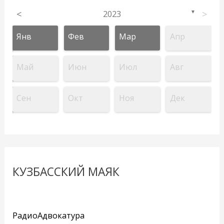
<
2023
>
▼
Янв
Фев
Мар
Апр
Май
Июн
Июл
Авг
Сен
Окт
Ноя
Дек
КУЗБАССКИЙ МАЯК
РадиоАдвокатура