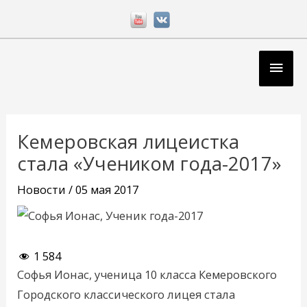
Перейти
к
содержимому
Глав
мен
Навигация
по
Кемеровская лицеистка
записям
стала «Учеником года-2017»
Новости
/
05 мая 2017
1 584
Софья Ионас, ученица 10 класса Кемеровского
Городского классического лицея стала