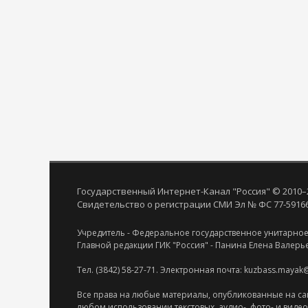
Государственный Интернет-Канал "Россия" © 2010–
Свидетельство о регистрации СМИ Эл № ФС 77-59166 
Учредитель - Федеральное государственное унитарное
Главной редакции ГИК "Россия" - Панина Елена Валерь
Тел. (3842) 58-27-71. Электронная почта: kuzbass.mayak
Все права на любые материалы, опубликованные на са
любом использовании текстовых, аудио-, фото- и виде