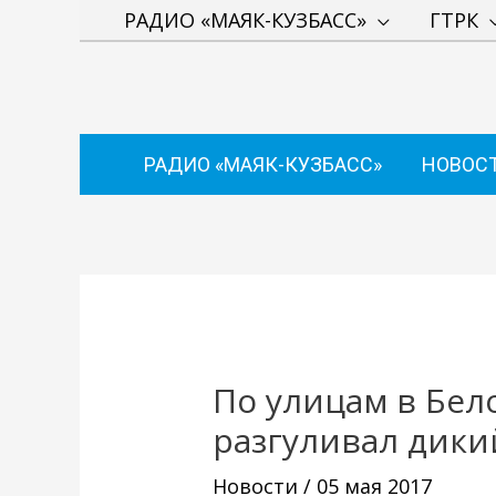
Перейти
РАДИО «МАЯК-КУЗБАСС»
ГТРК
к
содержимому
РАДИО «МАЯК-КУЗБАСС»
НОВОС
Навигация
по
записям
По улицам в Бел
разгуливал дики
Новости
/
05 мая 2017