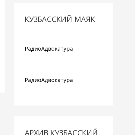
КУЗБАССКИЙ МАЯК
РадиоАдвокатура
РадиоАдвокатура
АРХИВ КУЗБАССКИЙ