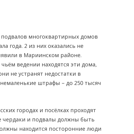
и подвалов многоквартирных домов
ла года. 2 из них оказались не
ыявили в Мариинском районе.
ьём ведении находятся эти дома,
Янв
Янв
Янв
Янв
Янв
Янв
Фев
Фев
Фев
Фев
Фев
Фев
Мар
Мар
Мар
Мар
Мар
Мар
они не устранят недостатки в
 немаленькие штрафы – до 250 тысяч
Май
Май
Май
Май
Май
Май
Июн
Июн
Июн
Июн
Июн
Июн
Ию
Ию
Ию
Ию
Ию
Ию
Сен
Сен
Сен
Сен
Сен
Сен
Окт
Окт
Окт
Окт
Окт
Окт
Ноя
Ноя
Ноя
Ноя
Ноя
Ноя
сских городах и посёлках проходят
е чердаки и подвалы должны быть
 должны находится посторонние люди