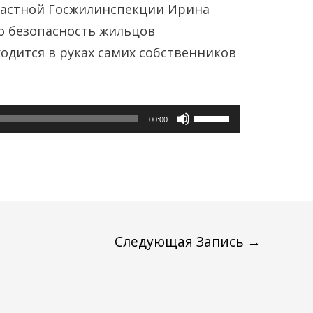
ластной Госжилинспекции Ирина
о безопасность жильцов
одится в руках самих собственников
Используйте
00:00
клавиши
вверх/
вниз,
чтобы
увеличить
Следующая Запись
→
или
уменьшить
громкость.