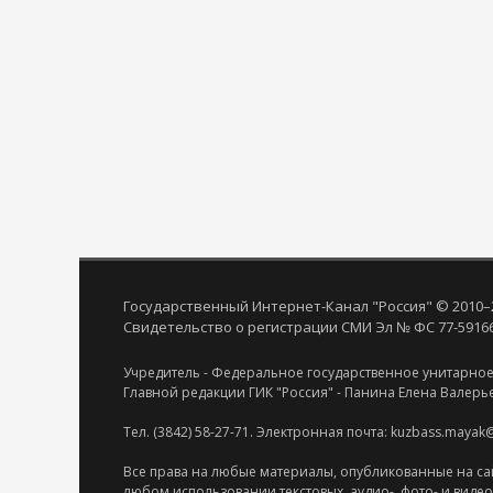
Государственный Интернет-Канал "Россия" © 2010–
Свидетельство о регистрации СМИ Эл № ФС 77-59166 
Учредитель - Федеральное государственное унитарное
Главной редакции ГИК "Россия" - Панина Елена Валерь
Тел. (3842) 58-27-71. Электронная почта: kuzbass.mayak
Все права на любые материалы, опубликованные на са
любом использовании текстовых, аудио-, фото- и виде