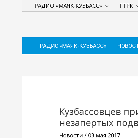
Перейти
РАДИО «МАЯК-КУЗБАСС»
ГТРК
к
содержимому
РАДИО «МАЯК-КУЗБАСС»
НОВОС
Навигация
по
записям
Кузбассовцев пр
незапертых подв
Новости
/
03 мая 2017