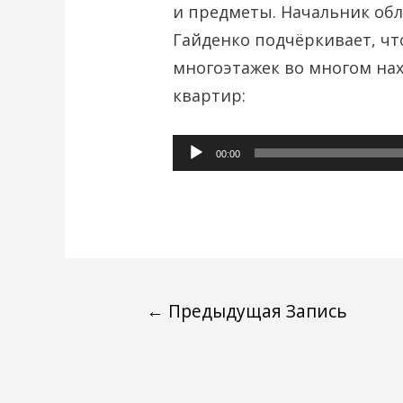
и предметы. Начальник об
Гайденко подчёркивает, чт
многоэтажек во многом нах
квартир:
Аудиоплеер
00:00
←
Предыдущая Запись