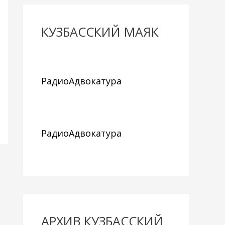
КУЗБАССКИЙ МАЯК
РадиоАдвокатура
РадиоАдвокатура
АРХИВ КУЗБАССКИЙ