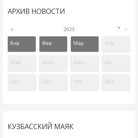
АРХИВ НОВОСТИ
<
2023
>
▼
Янв
Фев
Мар
Апр
Май
Июн
Июл
Авг
Сен
Окт
Ноя
Дек
КУЗБАССКИЙ МАЯК