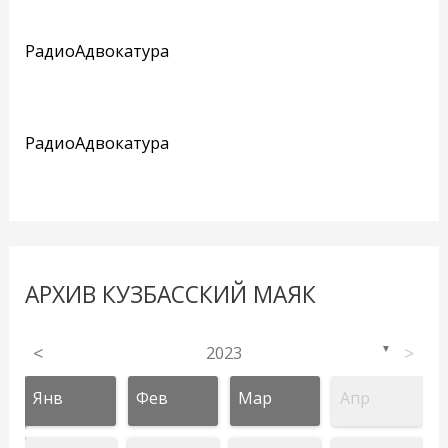
РадиоАдвокатура
РадиоАдвокатура
АРХИВ КУЗБАССКИЙ МАЯК
<
2023
>
▼
Янв
Фев
Мар
Апр