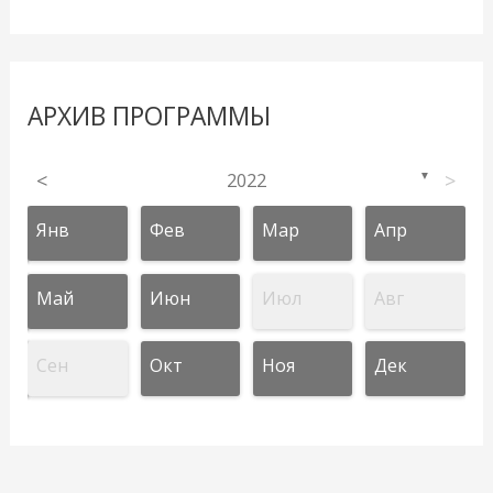
АРХИВ ПРОГРАММЫ
<
2022
>
▼
Янв
Фев
Мар
Апр
Май
Июн
Июл
Авг
Сен
Окт
Ноя
Дек