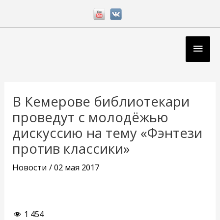
Перейти
к
содержимому
Глав
мен
Навигация
по
В Кемерове библиотекари
записям
проведут с молодёжью
дискуссию на тему «Фэнтези
против классики»
Новости
/
02 мая 2017
1 454