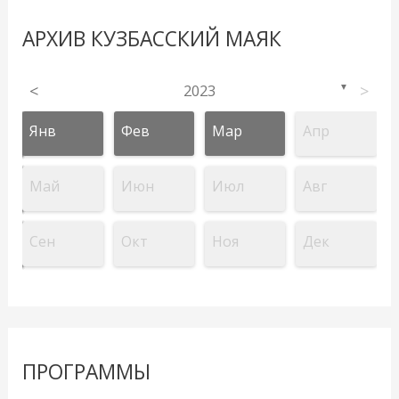
АРХИВ КУЗБАССКИЙ МАЯК
<
2023
>
▼
Янв
Фев
Мар
Апр
Май
Июн
Июл
Авг
Сен
Окт
Ноя
Дек
ПРОГРАММЫ