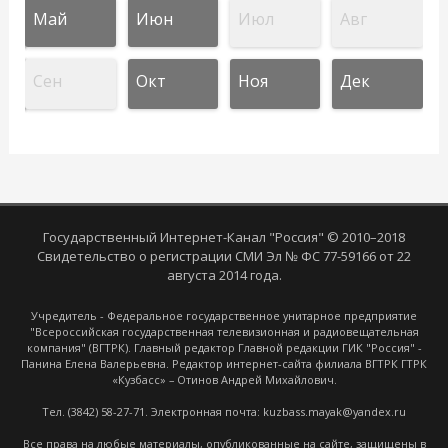
Май
Июн
Июл
Авг
Сен
Окт
Ноя
Дек
Государственный Интернет-Канал "Россия" © 2010–2018
Свидетельство о регистрации СМИ Эл № ФС 77-59166 от 22
августа 2014 года.
Учредитель - Федеральное государственное унитарное предприятие
"Всероссийская государственная телевизионная и радиовещательная
компания" (ВГТРК). Главный редактор Главной редакции ГИК "Россия" -
Панина Елена Валерьевна. Редактор интернет-сайта филиала ВГТРК ГТРК
«Кузбасс» – Отинов Андрей Михайлович.
Тел. (3842) 58-27-71. Электронная почта: kuzbass.mayak@yandex.ru
Все права на любые материалы, опубликованные на сайте, защищены в