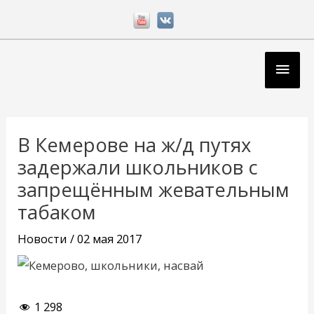
Перейти
к
содержимому
Глав
мен
Навигация
по
В Кемерове на ж/д путях
записям
задержали школьников с
запрещённым жевательным
табаком
Новости
/
02 мая 2017
1 298