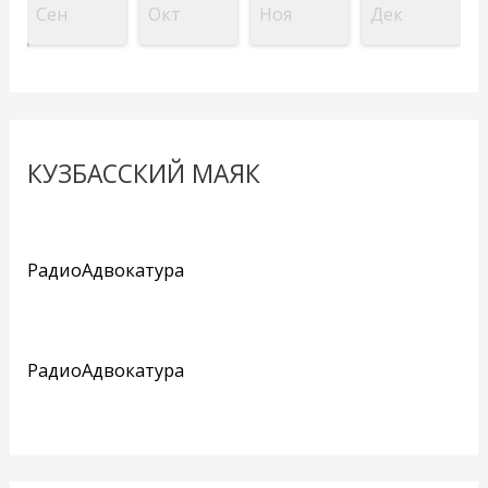
Сен
Окт
Ноя
Дек
КУЗБАССКИЙ МАЯК
РадиоАдвокатура
РадиоАдвокатура