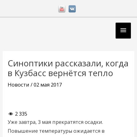
Перейти
к
содержимому
Глав
мен
Навигация
по
Синоптики рассказали, когда
записям
в Кузбасс вернётся тепло
Новости
/
02 мая 2017
2 335
Уже завтра, 3 мая прекратятся осадки.
Повышение температуры ожидается в