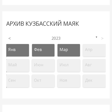
АРХИВ КУЗБАССКИЙ МАЯК
<
2023
>
▼
Янв
Фев
Мар
Апр
Май
Июн
Июл
Авг
Сен
Окт
Ноя
Дек