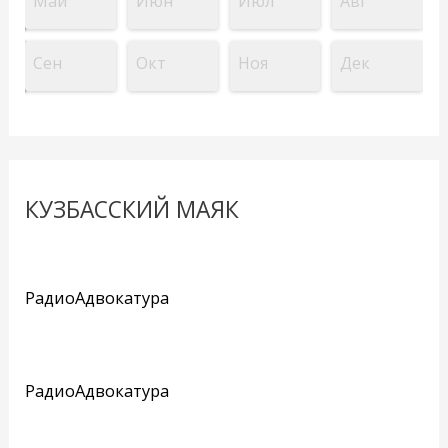
Май
Июн
Июл
Авг
Сен
Окт
Ноя
Дек
КУЗБАССКИЙ МАЯК
РадиоАдвокатура
РадиоАдвокатура