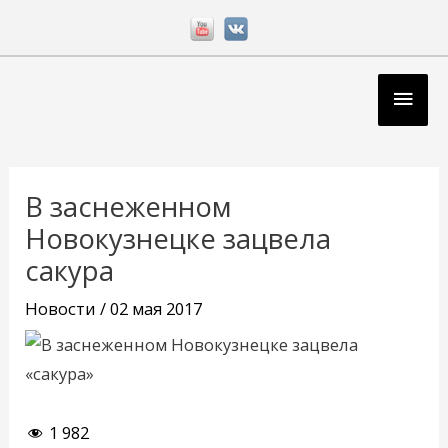
Перейти
к
содержимому
Глав
мен
Навигация
по
В заснеженном
записям
Новокузнецке зацвела
сакура
Новости
/
02 мая 2017
1 982