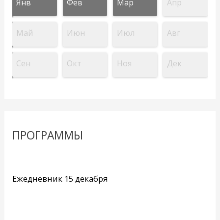
Янв
Фев
Мар
Апр
Май
Июн
Июл
Авг
Сен
Окт
Ноя
Дек
ПРОГРАММЫ
Ежедневник 15 декабря