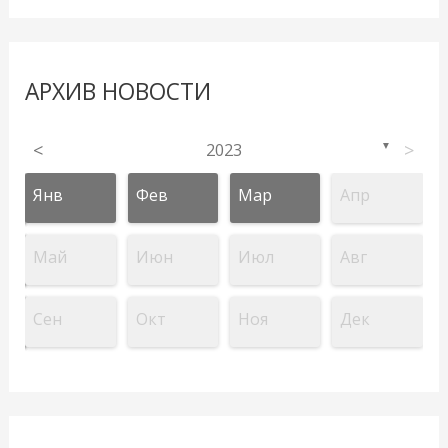
АРХИВ НОВОСТИ
<
2023
>
▼
Янв
Фев
Мар
Апр
Май
Июн
Июл
Авг
Сен
Окт
Ноя
Дек