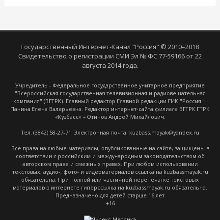
Государственный Интернет-Канал "Россия" © 2010–2018
Свидетельство о регистрации СМИ Эл № ФС 77-59166 от 22
августа 2014 года.
Учредитель - Федеральное государственное унитарное предприятие
"Всероссийская государственная телевизионная и радиовещательная
компания" (ВГТРК). Главный редактор Главной редакции ГИК "Россия" -
Панина Елена Валерьевна. Редактор интернет-сайта филиала ВГТРК ГТРК
«Кузбасс» – Отинов Андрей Михайлович.
Тел. (3842) 58-27-71. Электронная почта: kuzbass.mayak@yandex.ru
Все права на любые материалы, опубликованные на сайте, защищены в
соответствии с российским и международным законодательством об
авторском праве и смежных правах. При любом использовании
текстовых, аудио-, фото- и видеоматериалов ссылка на kuzbassmayak.ru
обязательна. При полной или частичной перепечатке текстовых
материалов в интернете гиперссылка на kuzbassmayak.ru обязательна.
Предназначено для детей старше 16 лет
+16