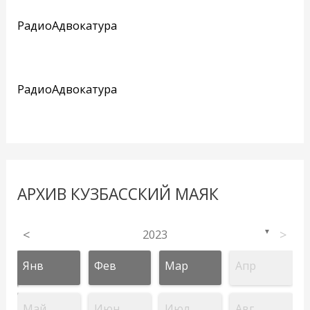
РадиоАдвокатура
РадиоАдвокатура
АРХИВ КУЗБАССКИЙ МАЯК
<
2023
>
▼
Янв
Фев
Мар
Апр
Май
Июн
Июл
Авг