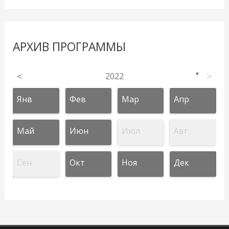
АРХИВ ПРОГРАММЫ
<
2022
>
▼
Янв
Фев
Мар
Апр
Май
Июн
Июл
Авг
Сен
Окт
Ноя
Дек