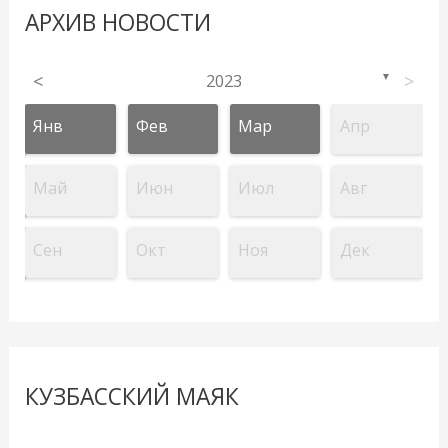
АРХИВ НОВОСТИ
<
2023
>
▼
Янв
Фев
Мар
Апр
Май
Июн
Июл
Авг
Сен
Окт
Ноя
Дек
КУЗБАССКИЙ МАЯК