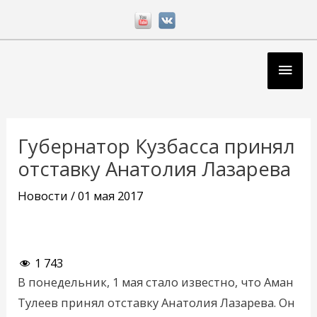
Перейти
к
содержимому
Глав
мен
Навигация
по
Губернатор Кузбасса принял
записям
отставку Анатолия Лазарева
Новости
/
01 мая 2017
1 743
В понедельник, 1 мая стало известно, что Аман
Тулеев принял отставку Анатолия Лазарева. Он