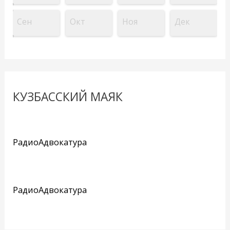
Сен
Окт
Ноя
Дек
КУЗБАССКИЙ МАЯК
РадиоАдвокатура
РадиоАдвокатура