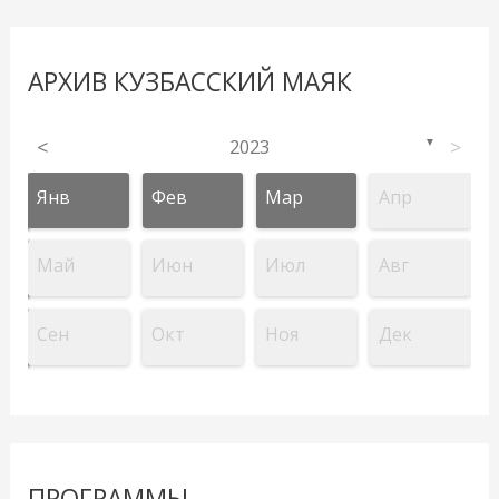
АРХИВ КУЗБАССКИЙ МАЯК
<
2023
>
▼
Янв
Фев
Мар
Апр
Май
Июн
Июл
Авг
Сен
Окт
Ноя
Дек
ПРОГРАММЫ