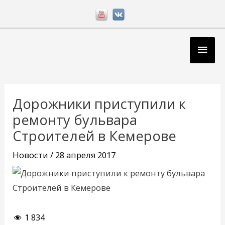
Перейти
к
содержимому
Глав
мен
Навигация
по
Дорожники приступили к
записям
ремонту бульвара
Строителей в Кемерове
Новости
/
28 апреля 2017
1 834