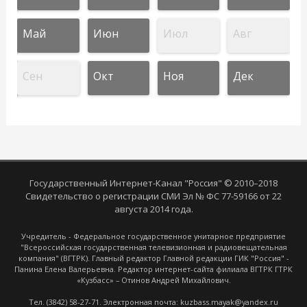
Май
Июн
Июл
Авг
Сен
Окт
Ноя
Дек
Государственный Интернет-Канал "Россия" © 2010–2018
Свидетельство о регистрации СМИ Эл № ФС 77-59166 от 22
августа 2014 года.
Учредитель - Федеральное государственное унитарное предприятие
"Всероссийская государственная телевизионная и радиовещательная
компания" (ВГТРК). Главный редактор Главной редакции ГИК "Россия" -
Панина Елена Валерьевна. Редактор интернет-сайта филиала ВГТРК ГТРК
«Кузбасс» – Отинов Андрей Михайлович.
Тел. (3842) 58-27-71. Электронная почта: kuzbass.mayak@yandex.ru