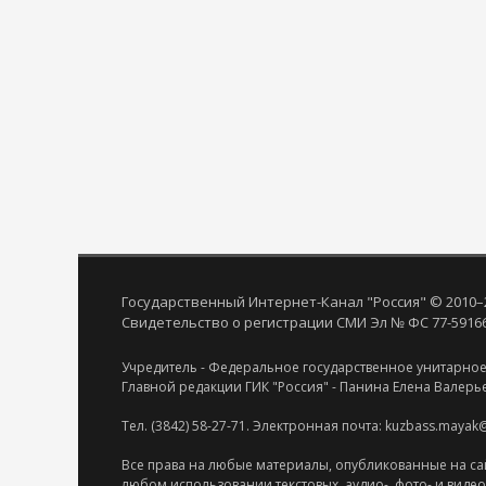
Государственный Интернет-Канал "Россия" © 2010–
Свидетельство о регистрации СМИ Эл № ФС 77-59166 
Учредитель - Федеральное государственное унитарное
Главной редакции ГИК "Россия" - Панина Елена Валерь
Тел. (3842) 58-27-71. Электронная почта: kuzbass.mayak
Все права на любые материалы, опубликованные на са
любом использовании текстовых, аудио-, фото- и виде