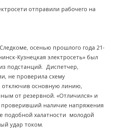
Следкоме, осенью прошлого года 21-
инск-Кузнецкая электросеть» был
из подстанций. Диспетчер,
Янв
Янв
Янв
Янв
Янв
Янв
Фев
Фев
Фев
Фев
Фев
Фев
Мар
Мар
Мар
Мар
Мар
Мар
и, не проверила схему
, отключив основную линию,
Май
Май
Май
Май
Май
Май
Июн
Июн
Июн
Июн
Июн
Июн
Ию
Ию
Ию
Ию
Ию
Ию
нным от резервной. «Отличился» и
е проверивший наличие напряжения
Сен
Сен
Сен
Сен
Сен
Сен
Окт
Окт
Окт
Окт
Окт
Окт
Ноя
Ноя
Ноя
Ноя
Ноя
Ноя
те подобной халатности молодой
ый удар током.