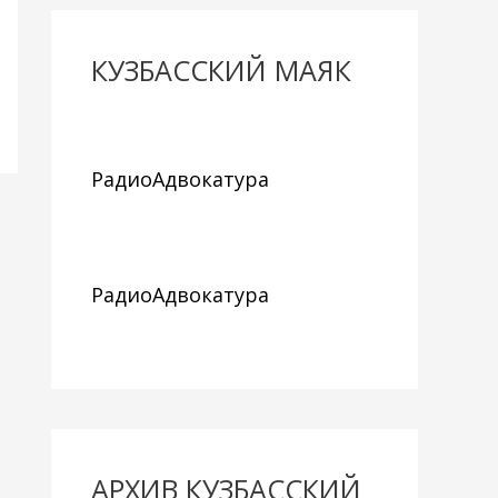
КУЗБАССКИЙ МАЯК
РадиоАдвокатура
РадиоАдвокатура
АРХИВ КУЗБАССКИЙ