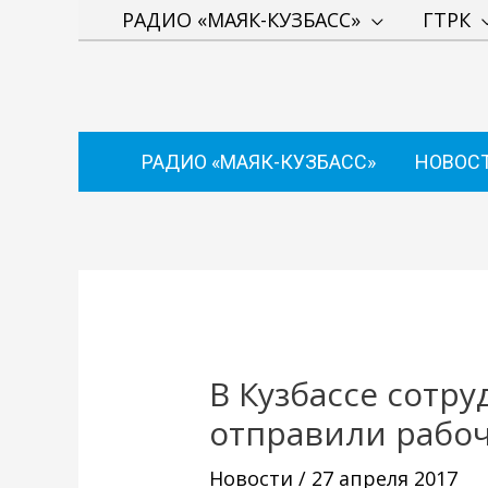
Перейти
РАДИО «МАЯК-КУЗБАСС»
ГТРК
к
содержимому
РАДИО «МАЯК-КУЗБАСС»
НОВОС
Навигация
по
записям
В Кузбассе сотр
отправили рабоч
Новости
/
27 апреля 2017