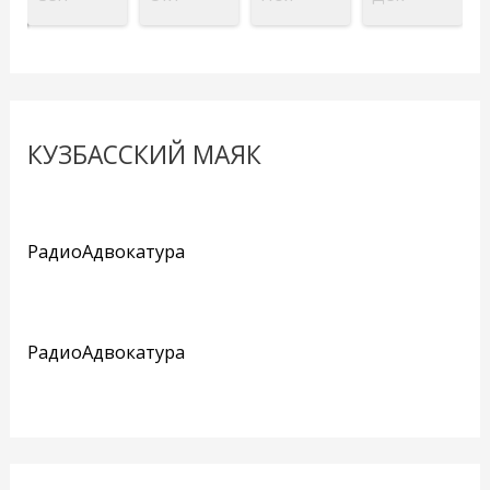
КУЗБАССКИЙ МАЯК
РадиоАдвокатура
РадиоАдвокатура