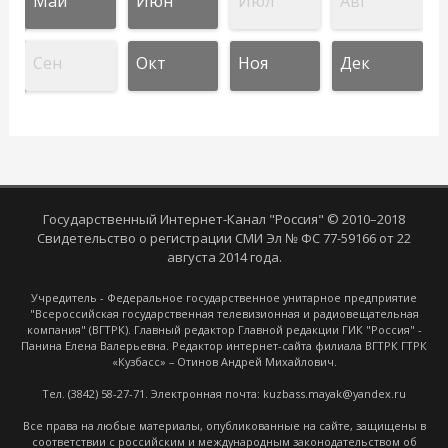
Май
Июн
Июл
Авг
Сен
Окт
Ноя
Дек
Государственный Интернет-Канал "Россия" © 2010–2018
Свидетельство о регистрации СМИ Эл № ФС 77-59166 от 22
августа 2014 года.
Учредитель - Федеральное государственное унитарное предприятие
"Всероссийская государственная телевизионная и радиовещательная
компания" (ВГТРК). Главный редактор Главной редакции ГИК "Россия" -
Панина Елена Валерьевна. Редактор интернет-сайта филиала ВГТРК ГТРК
«Кузбасс» – Отинов Андрей Михайлович.
Тел. (3842) 58-27-71. Электронная почта: kuzbass.mayak@yandex.ru
Все права на любые материалы, опубликованные на сайте, защищены в
соответствии с российским и международным законодательством об