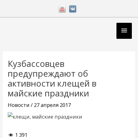
Перейти
к
содержимому
Глав
мен
Навигация
по
Кузбассовцев
записям
предупреждают об
активности клещей в
майские праздники
Новости
/
27 апреля 2017
1 391