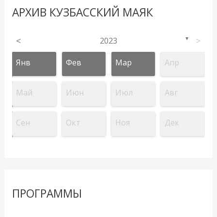
АРХИВ КУЗБАССКИЙ МАЯК
<
2023
>
▼
Янв
Фев
Мар
Апр
Май
Июн
Июл
Авг
Сен
Окт
Ноя
Дек
ПРОГРАММЫ