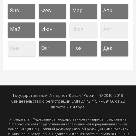
Янв
Фев
Мар
Апр
Май
Июн
Июл
Авг
Сен
Окт
Ноя
Дек
Государственный Интернет-Канал "Россия" © 2010–2018
Свидетельство о регистрации СМИ Эл № ФС 77-59166 от 22
августа 2014 года.
Учредитель - Федеральное государственное унитарное предприятие
"Всероссийская государственная телевизионная и радиовещательная
компания" (ВГТРК). Главный редактор Главной редакции ГИК "Россия" -
Панина Елена Валерьевна. Редактор интернет-сайта филиала ВГТРК ГТРК