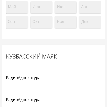
Май
Июн
Июл
Авг
Сен
Окт
Ноя
Дек
КУЗБАССКИЙ МАЯК
РадиоАдвокатура
РадиоАдвокатура