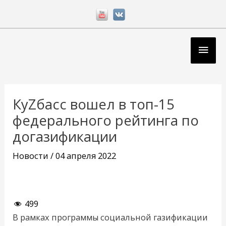
Перейти
к
содержимому
Глав
мен
Навигация
по
КуZбасс вошел в топ-15
записям
федерального рейтинга по
догазификации
Новости
/
04 апреля 2022
499
В рамках программы социальной газификации