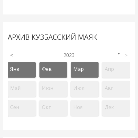
АРХИВ КУЗБАССКИЙ МАЯК
<
2023
>
▼
Янв
Фев
Мар
Апр
Май
Июн
Июл
Авг
Сен
Окт
Ноя
Дек