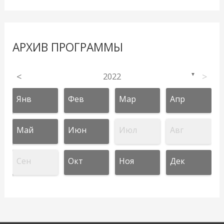
АРХИВ ПРОГРАММЫ
<
2022
>
▼
Янв
Фев
Мар
Апр
Май
Июн
Июл
Авг
Сен
Окт
Ноя
Дек