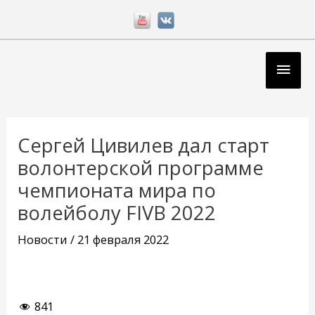
Перейти
к
содержимому
Глав
мен
Навигация
по
Сергей Цивилев дал старт
записям
волонтерской программе
чемпионата мира по
волейболу FIVB 2022
Новости
/
21 февраля 2022
841