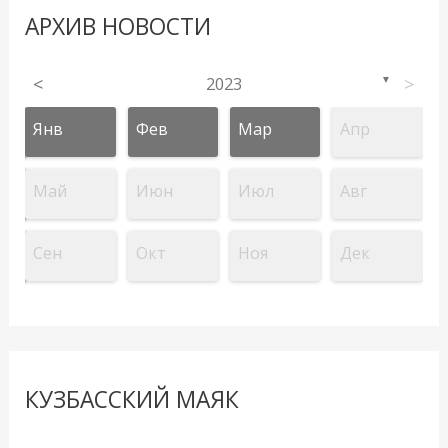
АРХИВ НОВОСТИ
<
2023
>
▼
Янв
Фев
Мар
Апр
Май
Июн
Июл
Авг
Сен
Окт
Ноя
Дек
КУЗБАССКИЙ МАЯК