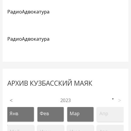
РадиоАдвокатура
РадиоАдвокатура
АРХИВ КУЗБАССКИЙ МАЯК
<
2023
>
▼
Янв
Фев
Мар
Апр