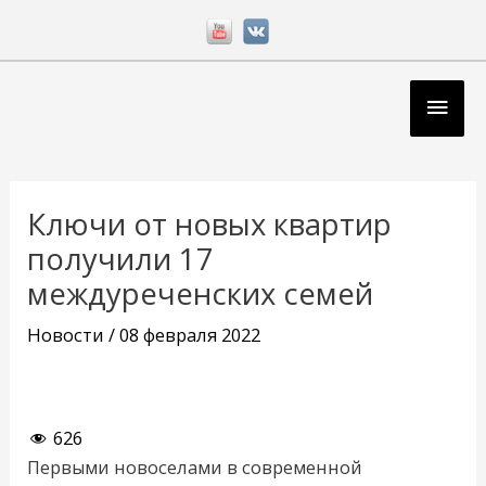
Перейти
к
содержимому
Глав
мен
Навигация
по
Ключи от новых квартир
записям
получили 17
междуреченских семей
Новости
/
08 февраля 2022
626
Первыми новоселами в современной