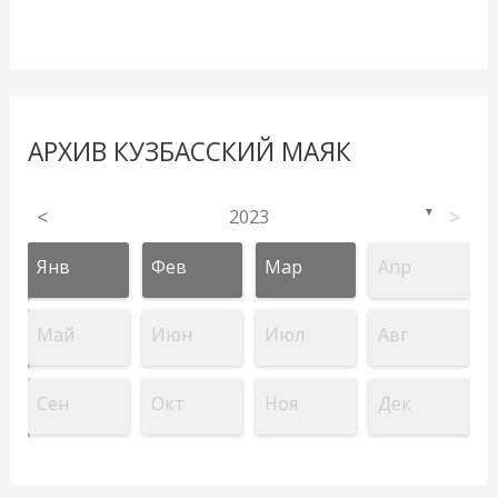
АРХИВ КУЗБАССКИЙ МАЯК
<
2023
>
▼
Янв
Фев
Мар
Апр
Май
Июн
Июл
Авг
Сен
Окт
Ноя
Дек