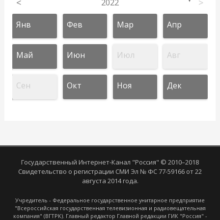
<
2022
>
▼
Янв
Фев
Мар
Апр
Май
Июн
Июл
Авг
Сен
Окт
Ноя
Дек
Государственный Интернет-Канал "Россия" © 2010–2018
Свидетельство о регистрации СМИ Эл № ФС 77-59166 от 22
августа 2014 года.
Учредитель - Федеральное государственное унитарное предприятие
"Всероссийская государственная телевизионная и радиовещательная
компания" (ВГТРК). Главный редактор Главной редакции ГИК "Россия" -