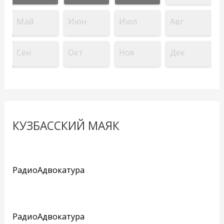
Май
Июн
Июл
Авг
Сен
Окт
Ноя
Дек
КУЗБАССКИЙ МАЯК
РадиоАдвокатура
РадиоАдвокатура