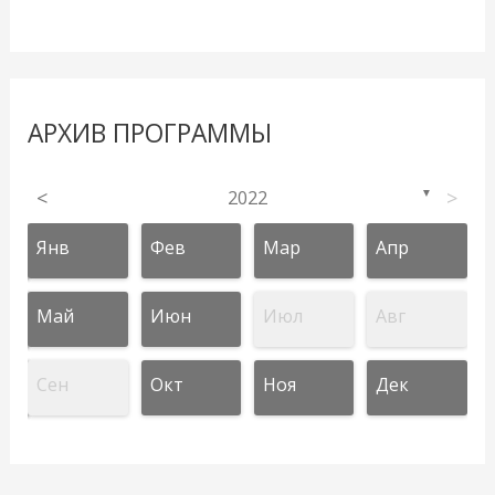
АРХИВ ПРОГРАММЫ
<
2022
>
▼
Янв
Фев
Мар
Апр
Май
Июн
Июл
Авг
Сен
Окт
Ноя
Дек