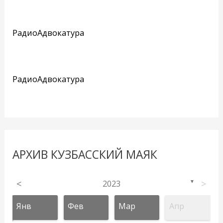
РадиоАдвокатура
РадиоАдвокатура
АРХИВ КУЗБАССКИЙ МАЯК
<
2023
>
▼
Янв
Фев
Мар
Апр