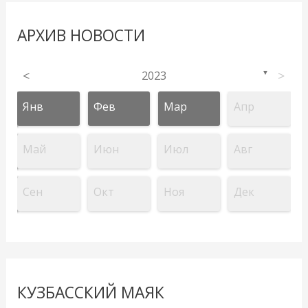
АРХИВ НОВОСТИ
<
2023
>
▼
Янв
Фев
Мар
Апр
Май
Июн
Июл
Авг
Сен
Окт
Ноя
Дек
КУЗБАССКИЙ МАЯК