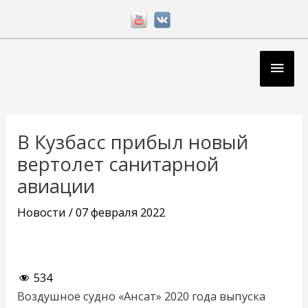
Перейти
к
содержимому
Глав
мен
Навигация
по
В Кузбасс прибыл новый
записям
вертолет санитарной
авиации
Новости
/
07 февраля 2022
534
Воздушное судно «Ансат» 2020 года выпуска