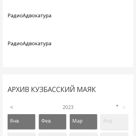
РадиоАдвокатура
РадиоАдвокатура
АРХИВ КУЗБАССКИЙ МАЯК
<
2023
>
▼
Янв
Фев
Мар
Апр