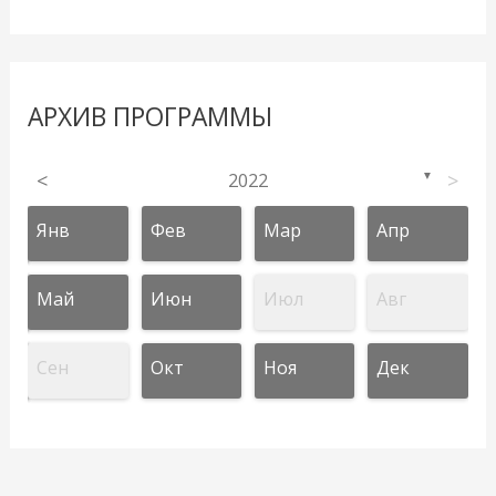
АРХИВ ПРОГРАММЫ
<
2022
>
▼
Янв
Фев
Мар
Апр
Май
Июн
Июл
Авг
Сен
Окт
Ноя
Дек