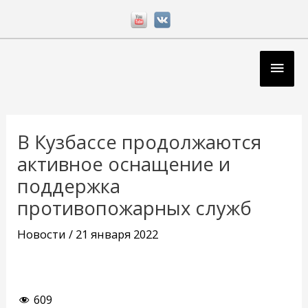
Перейти
к
содержимому
Глав
мен
Навигация
по
В Кузбассе продолжаются
записям
активное оснащение и
поддержка
противопожарных служб
Новости
/
21 января 2022
609