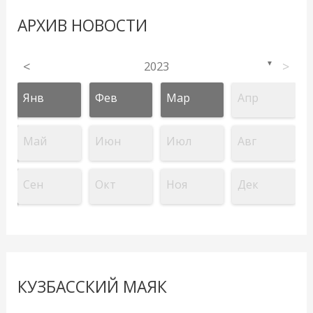
АРХИВ НОВОСТИ
<
2023
>
▼
Янв
Фев
Мар
Апр
Май
Июн
Июл
Авг
Сен
Окт
Ноя
Дек
КУЗБАССКИЙ МАЯК