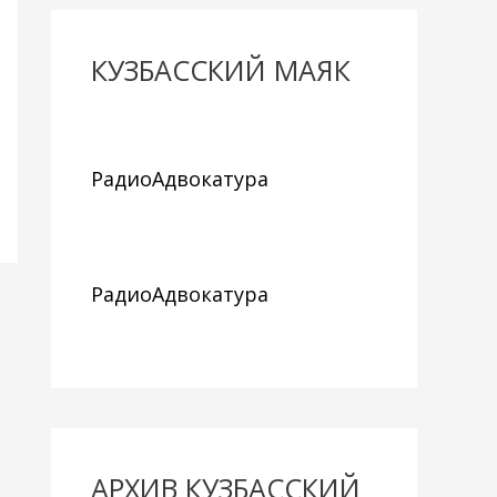
КУЗБАССКИЙ МАЯК
РадиоАдвокатура
РадиоАдвокатура
АРХИВ КУЗБАССКИЙ