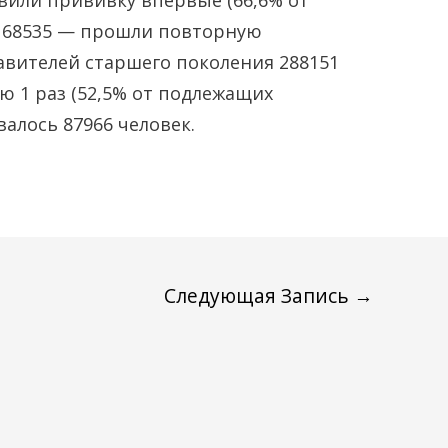
авили прививку впервые (66,6% от
168535 — прошли повторную
авителей старшего поколения 288151
 1 раз (52,5% от подлежащих
алось 87966 человек.
Следующая Запись
→