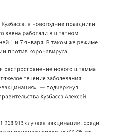
Кузбасса, в новогодние праздники
о звена работали в штатном
ей 1 и 7 января. В таком же режиме
ии против коронавируса.
ся распространение нового штамма
Янв
Янв
Янв
Янв
Янв
Янв
Фев
Фев
Фев
Фев
Фев
Фев
Мар
Мар
Мар
Мар
Мар
Мар
тяжелое течение заболевания
Май
Май
Май
Май
Май
Май
Июн
Июн
Июн
Июн
Июн
Июн
Ию
Ию
Ию
Ию
Ию
Ию
евакцинация», — подчеркнул
правительства Кузбасса Алексей
Сен
Сен
Сен
Сен
Сен
Сен
Окт
Окт
Окт
Окт
Окт
Окт
Ноя
Ноя
Ноя
Ноя
Ноя
Ноя
1 268 913 случаев вакцинации, среди