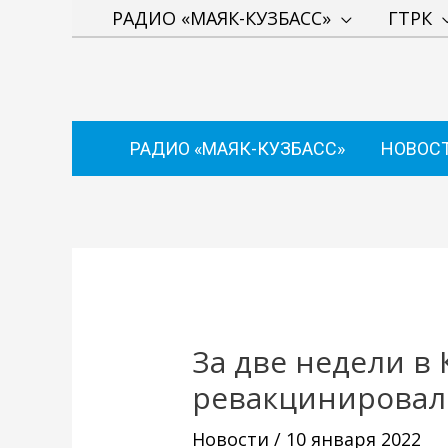
Перейти
РАДИО «МАЯК-КУЗБАСС»
ГТРК
к
содержимому
РАДИО «МАЯК-КУЗБАСС»
НОВОС
Навигация
по
записям
За две недели в 
ревакцинировал
Новости
/
10 января 2022