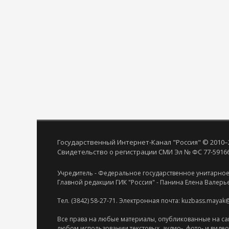
Государственный Интернет-Канал "Россия" © 2010–
Свидетельство о регистрации СМИ Эл № ФС 77-59166 
Учредитель - Федеральное государственное унитарное
Главной редакции ГИК "Россия" - Панина Елена Валерь
Тел. (3842) 58-27-71. Электронная почта: kuzbass.mayak
Все права на любые материалы, опубликованные на са
любом использовании текстовых, аудио-, фото- и виде