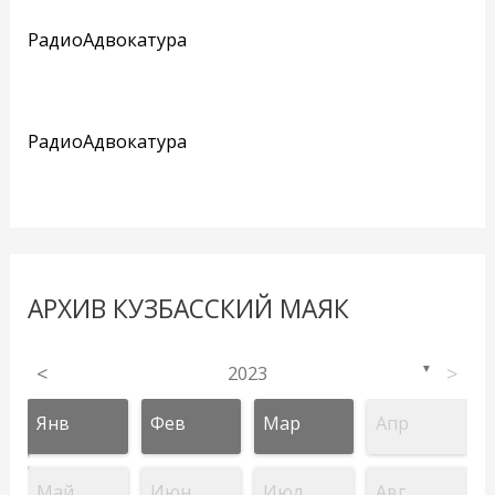
РадиоАдвокатура
РадиоАдвокатура
АРХИВ КУЗБАССКИЙ МАЯК
<
2023
>
▼
Янв
Фев
Мар
Апр
Май
Июн
Июл
Авг