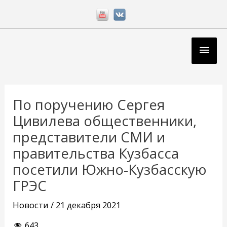
Перейти
к
содержимому
Глав
мен
Навигация
по
По поручению Сергея
записям
Цивилева общественники,
представители СМИ и
правительства Кузбасса
посетили Южно-Кузбасскую
ГРЭС
Новости
/
21 декабря 2021
643