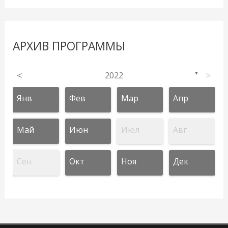
АРХИВ ПРОГРАММЫ
<
2022
>
▼
Янв
Фев
Мар
Апр
Май
Июн
Июл
Авг
Сен
Окт
Ноя
Дек