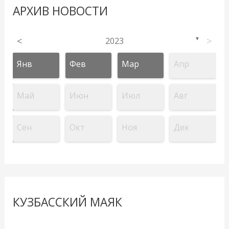
АРХИВ НОВОСТИ
<
2023
>
▼
Янв
Фев
Мар
Апр
Май
Июн
Июл
Авг
Сен
Окт
Ноя
Дек
КУЗБАССКИЙ МАЯК