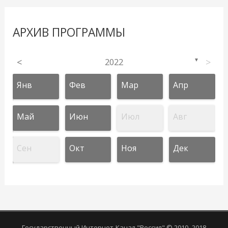
АРХИВ ПРОГРАММЫ
<
2022
>
▼
Янв
Фев
Мар
Апр
Май
Июн
Июл
Авг
Сен
Окт
Ноя
Дек
Государственный Интернет-Канал "Россия" © 2010–2018