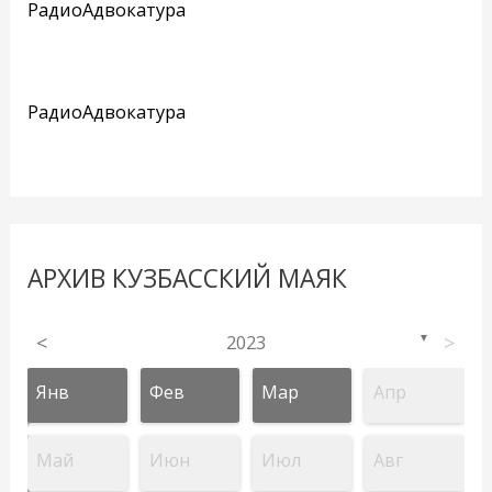
РадиоАдвокатура
РадиоАдвокатура
АРХИВ КУЗБАССКИЙ МАЯК
<
2023
>
▼
Янв
Фев
Мар
Апр
Май
Июн
Июл
Авг