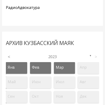
РадиоАдвокатура
АРХИВ КУЗБАССКИЙ МАЯК
<
2023
>
▼
Янв
Фев
Мар
Апр
Май
Июн
Июл
Авг
Сен
Окт
Ноя
Дек