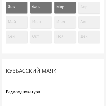
Янв
Фев
Мар
Апр
Май
Июн
Июл
Авг
Сен
Окт
Ноя
Дек
КУЗБАССКИЙ МАЯК
РадиоАдвокатура