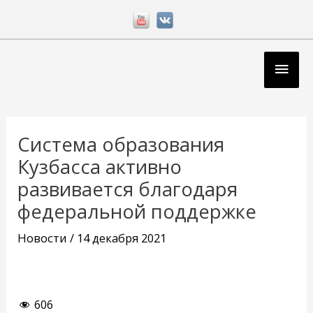
Перейти
к
содержимому
Глав
мен
Навигация
по
Система образования
записям
Кузбасса активно
развивается благодаря
федеральной поддержке
Новости
/
14 декабря 2021
606