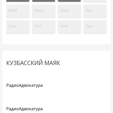
Май
Июн
Июл
Авг
Сен
Окт
Ноя
Дек
КУЗБАССКИЙ МАЯК
РадиоАдвокатура
РадиоАдвокатура