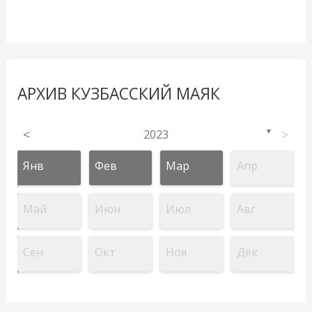
АРХИВ КУЗБАССКИЙ МАЯК
<
2023
>
▼
Янв
Фев
Мар
Апр
Май
Июн
Июл
Авг
Сен
Окт
Ноя
Дек