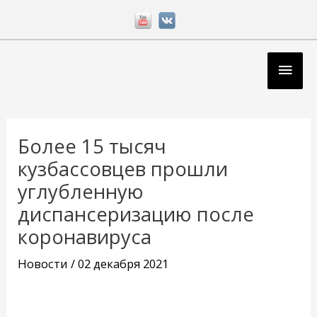
Перейти
к
содержимому
Глав
мен
Навигация
по
Более 15 тысяч
записям
кузбассовцев прошли
углубленную
диспансеризацию после
коронавируса
Новости
/
02 декабря 2021