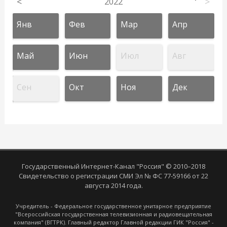
<
2022
>
Янв
Фев
Мар
Апр
Май
Июн
Июл
Авг
Сен
Окт
Ноя
Дек
Государственный Интернет-Канал "Россия" © 2010–2018
Свидетельство о регистрации СМИ Эл № ФС 77-59166 от 22
августа 2014 года.
Учредитель - Федеральное государственное унитарное предприятие
"Всероссийская государственная телевизионная и радиовещательная
компания" (ВГТРК). Главный редактор Главной редакции ГИК "Россия" -