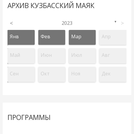
АРХИВ КУЗБАССКИЙ МАЯК
<
2023
>
▼
Янв
Фев
Мар
Апр
Май
Июн
Июл
Авг
Сен
Окт
Ноя
Дек
ПРОГРАММЫ