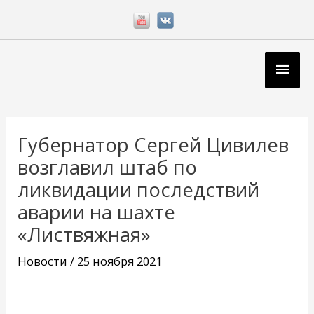
Перейти
к
содержимому
Глав
мен
Навигация
по
Губернатор Сергей Цивилев
записям
возглавил штаб по
ликвидации последствий
аварии на шахте
«Листвяжная»
Новости
/
25 ноября 2021