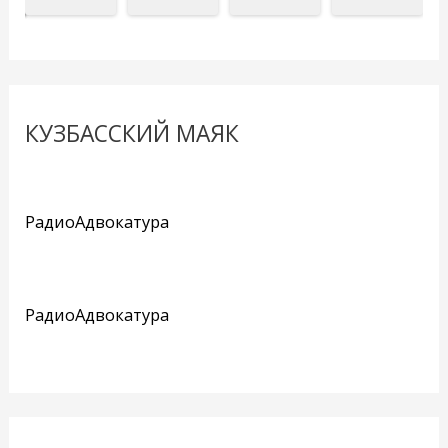
КУЗБАССКИЙ МАЯК
РадиоАдвокатура
РадиоАдвокатура