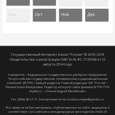
Сен
Окт
Ноя
Дек
Государственный Интернет-Канал "Россия" © 2010–2018
Свидетельство о регистрации СМИ Эл № ФС 77-59166 от 22
августа 2014 года.
Учредитель - Федеральное государственное унитарное предприятие
"Всероссийская государственная телевизионная и радиовещательная
компания" (ВГТРК). Главный редактор Главной редакции ГИК "Россия" -
Панина Елена Валерьевна. Редактор интернет-сайта филиала ВГТРК ГТРК
«Кузбасс» – Отинов Андрей Михайлович.
Тел. (3842) 58-27-71. Электронная почта: kuzbass.mayak@yandex.ru
Все права на любые материалы, опубликованные на сайте, защищены в
соответствии с российским и международным законодательством об