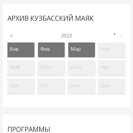
АРХИВ КУЗБАССКИЙ МАЯК
<
2023
>
▼
Янв
Фев
Мар
Апр
Май
Июн
Июл
Авг
Сен
Окт
Ноя
Дек
ПРОГРАММЫ