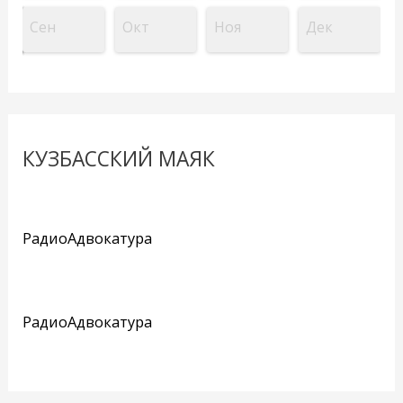
Сен
Окт
Ноя
Дек
КУЗБАССКИЙ МАЯК
РадиоАдвокатура
РадиоАдвокатура