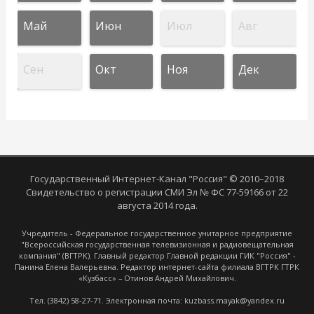
Май
Июн
Июл
Авг
Сен
Окт
Ноя
Дек
Государственный Интернет-Канал "Россия" © 2010–2018
Свидетельство о регистрации СМИ Эл № ФС 77-59166 от 22
августа 2014 года.
Учредитель - Федеральное государственное унитарное предприятие
"Всероссийская государственная телевизионная и радиовещательная
компания" (ВГТРК). Главный редактор Главной редакции ГИК "Россия" -
Панина Елена Валерьевна. Редактор интернет-сайта филиала ВГТРК ГТРК
«Кузбасс» – Отинов Андрей Михайлович.
Тел. (3842) 58-27-71. Электронная почта: kuzbass.mayak@yandex.ru