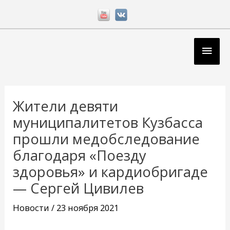
Перейти
к
содержимому
Глав
мен
Навигация
по
Жители девяти
записям
муниципалитетов Кузбасса
прошли медобследование
благодаря «Поезду
здоровья» и кардиобригаде
— Сергей Цивилев
Новости
/
23 ноября 2021