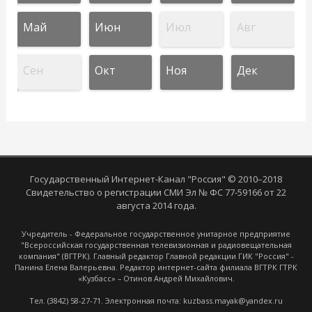
Май
Июн
Июл
Авг
Сен
Окт
Ноя
Дек
Государственный Интернет-Канал "Россия" © 2010–2018
Свидетельство о регистрации СМИ Эл № ФС 77-59166 от 22
августа 2014 года.
Учредитель - Федеральное государственное унитарное предприятие
"Всероссийская государственная телевизионная и радиовещательная
компания" (ВГТРК). Главный редактор Главной редакции ГИК "Россия" -
Панина Елена Валерьевна. Редактор интернет-сайта филиала ВГТРК ГТРК
«Кузбасс» – Отинов Андрей Михайлович.
Тел. (3842) 58-27-71. Электронная почта: kuzbass.mayak@yandex.ru