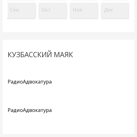
Сен
Окт
Ноя
Дек
КУЗБАССКИЙ МАЯК
РадиоАдвокатура
РадиоАдвокатура