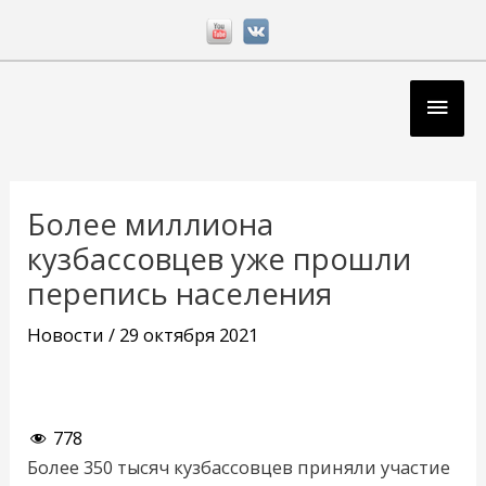
Перейти
к
содержимому
Глав
мен
Навигация
по
Более миллиона
записям
кузбассовцев уже прошли
перепись населения
Новости
/
29 октября 2021
778
Более 350 тысяч кузбассовцев приняли участие