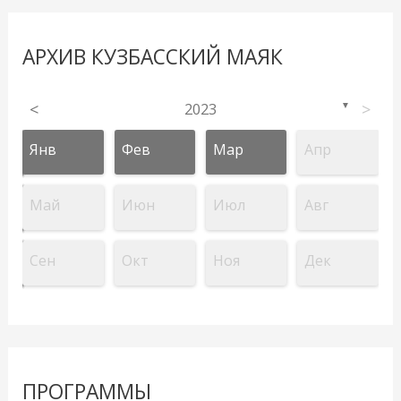
АРХИВ КУЗБАССКИЙ МАЯК
<
2023
>
▼
Янв
Фев
Мар
Апр
Май
Июн
Июл
Авг
Сен
Окт
Ноя
Дек
ПРОГРАММЫ