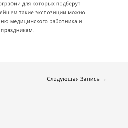
чтобы
ографии для которых подберут
увеличить
нейшем такие экспозиции можно
или
 Дню медицинского работника и
уменьшить
 праздникам.
громкость.
Следующая Запись
→