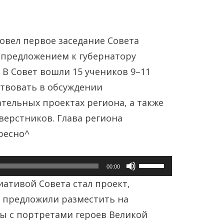
овел первое заседание Совета
 предложением к губернатору
. В Совет вошли 15 учеников 9–11
ствовать в обсуждении
тельных проектах региона, а также
Янв
Янв
Янв
Янв
Янв
Янв
Фев
Фев
Фев
Фев
Фев
Фев
Мар
Мар
Мар
Мар
Мар
Мар
верстников. Глава региона
ресно^
Май
Май
Май
Май
Май
Май
Июн
Июн
Июн
Июн
Июн
Июн
Ию
Ию
Ию
Ию
Ию
Ию
Используйте
00:00
Сен
Сен
Сен
Сен
Сен
Сен
Окт
Окт
Окт
Окт
Окт
Окт
Ноя
Ноя
Ноя
Ноя
Ноя
Ноя
клавиши
ативой Совета стал проект,
вверх/
а предложили разместить на
вниз,
ы с портретами героев Великой