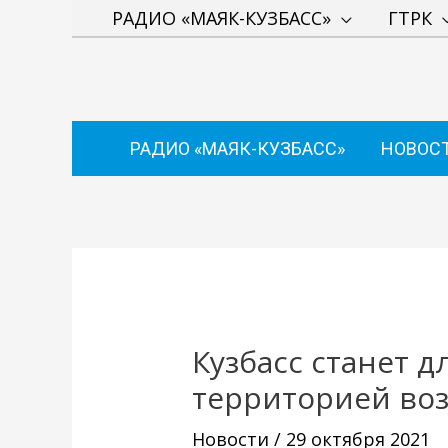
Перейти
РАДИО «МАЯК-КУЗБАСС»
ГТРК
к
содержимому
РАДИО «МАЯК-КУЗБАСС»
НОВОС
Навигация
по
записям
Кузбасс станет 
территорией во
Новости
/
29 октября 2021