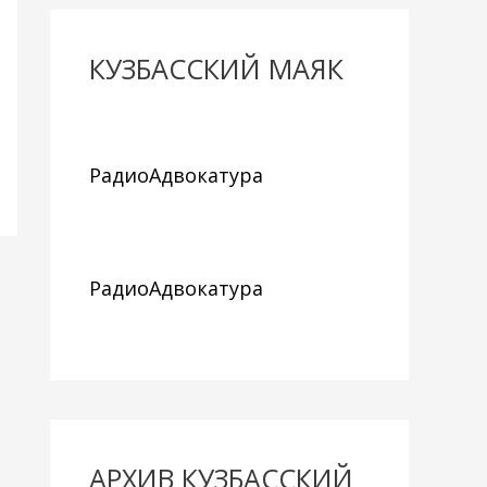
КУЗБАССКИЙ МАЯК
РадиоАдвокатура
РадиоАдвокатура
АРХИВ КУЗБАССКИЙ