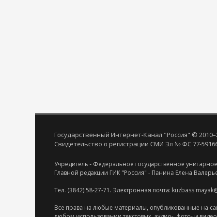
Государственный Интернет-Канал "Россия" © 2010–
Свидетельство о регистрации СМИ Эл № ФС 77-59166 
Учредитель - Федеральное государственное унитарное
Главной редакции ГИК "Россия" - Панина Елена Валерь
Тел. (3842) 58-27-71. Электронная почта: kuzbass.mayak
Все права на любые материалы, опубликованные на са
любом использовании текстовых, аудио-, фото- и виде