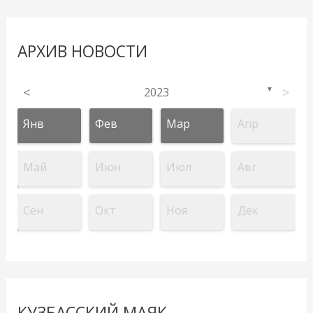
АРХИВ НОВОСТИ
<
2023
>
▼
Янв
Фев
Мар
Апр
Май
Июн
Июл
Авг
Сен
Окт
Ноя
Дек
КУЗБАССКИЙ МАЯК