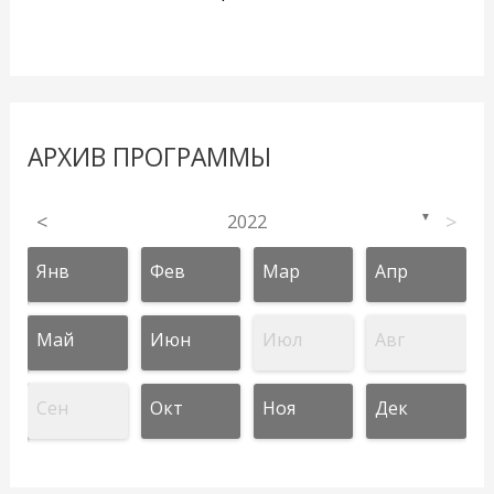
АРХИВ ПРОГРАММЫ
<
2022
>
▼
Янв
Фев
Мар
Апр
Май
Июн
Июл
Авг
Сен
Окт
Ноя
Дек