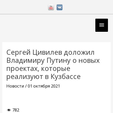
Перейти
к
содержимому
Глав
мен
Навигация
по
Сергей Цивилев доложил
записям
Владимиру Путину о новых
проектах, которые
реализуют в Кузбассе
Новости
/
01 октября 2021
782