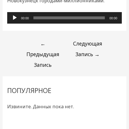
Новокузнецк городами-миллионниками.
Аудиоплеер
00:00
00:00
←
Следующая
Предыдущая
Запись
→
Запись
ПОПУЛЯРНОЕ
Извините. Данных пока нет.