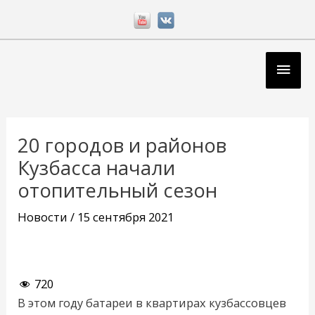
Перейти
к
содержимому
Глав
мен
Навигация
по
20 городов и районов
записям
Кузбасса начали
отопительный сезон
Новости
/
15 сентября 2021
720
В этом году батареи в квартирах кузбассовцев