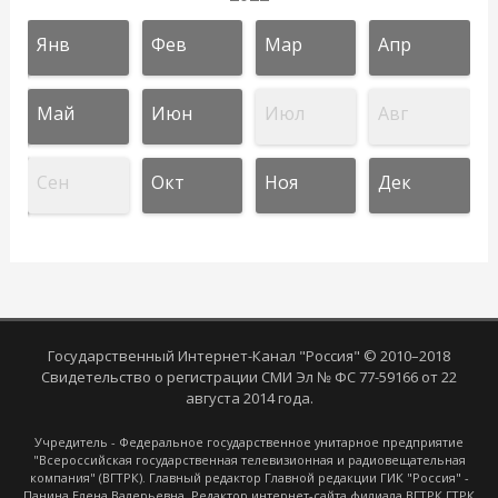
Янв
Фев
Мар
Апр
Май
Июн
Июл
Авг
Сен
Окт
Ноя
Дек
Государственный Интернет-Канал "Россия" © 2010–2018
Свидетельство о регистрации СМИ Эл № ФС 77-59166 от 22
августа 2014 года.
Учредитель - Федеральное государственное унитарное предприятие
"Всероссийская государственная телевизионная и радиовещательная
компания" (ВГТРК). Главный редактор Главной редакции ГИК "Россия" -
Панина Елена Валерьевна. Редактор интернет-сайта филиала ВГТРК ГТРК