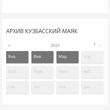
АРХИВ КУЗБАССКИЙ МАЯК
<
2023
>
▼
Янв
Фев
Мар
Апр
Май
Июн
Июл
Авг
Сен
Окт
Ноя
Дек