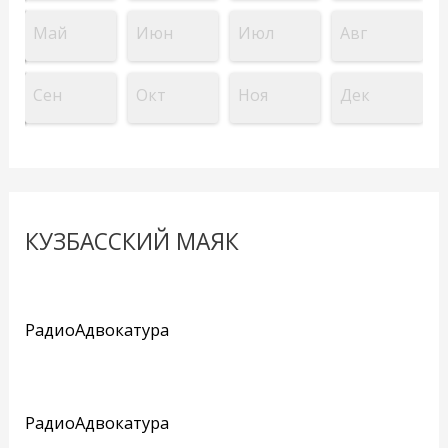
Май
Июн
Июл
Авг
Сен
Окт
Ноя
Дек
КУЗБАССКИЙ МАЯК
РадиоАдвокатура
РадиоАдвокатура