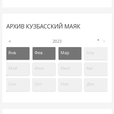
АРХИВ КУЗБАССКИЙ МАЯК
<
2023
>
▼
Янв
Фев
Мар
Апр
Май
Июн
Июл
Авг
Сен
Окт
Ноя
Дек