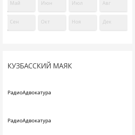
Май
Июн
Июл
Авг
Сен
Окт
Ноя
Дек
КУЗБАССКИЙ МАЯК
РадиоАдвокатура
РадиоАдвокатура