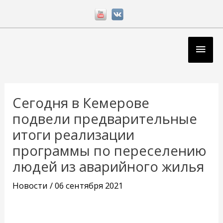
Перейти
к
содержимому
Глав
мен
Навигация
по
Сегодня в Кемерове
записям
подвели предварительные
итоги реализации
программы по переселению
людей из аварийного жилья
Новости
/
06 сентября 2021