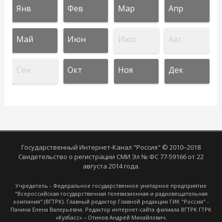
Янв
Фев
Мар
Апр
Май
Июн
Июл
Авг
Сен
Окт
Ноя
Дек
Государственный Интернет-Канал "Россия" © 2010–2018
Свидетельство о регистрации СМИ Эл № ФС 77-59166 от 22
августа 2014 года.
Учредитель - Федеральное государственное унитарное предприятие
"Всероссийская государственная телевизионная и радиовещательная
компания" (ВГТРК). Главный редактор Главной редакции ГИК "Россия" -
Панина Елена Валерьевна. Редактор интернет-сайта филиала ВГТРК ГТРК
«Кузбасс» – Отинов Андрей Михайлович.