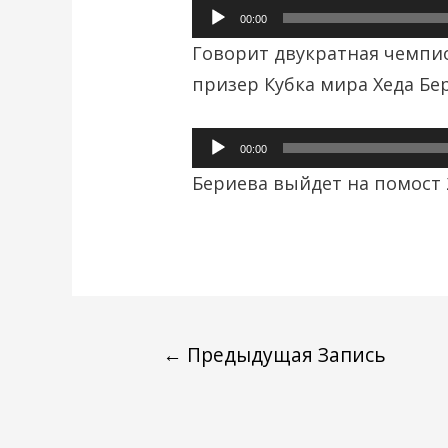
Аудиоплеер
00:00
Говорит двукратная чемпи
призер Кубка мира Хеда Бе
Аудиоплеер
00:00
Бериева выйдет на помост 2
←
Предыдущая Запись