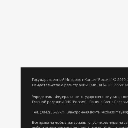
Государственный Интернет-Канал "Россия" © 2010–
Свидетельство о регистрации СМИ Эл № ФС 77-59166 
Учредитель - Федеральное государственное унитарное
Главной редакции ГИК "Россия" - Панина Елена Валерь
Тел. (3842) 58-27-71. Электронная почта: kuzbass.mayak
Все права на любые материалы, опубликованные на са
любом использовании текстовых, аудио-, фото- и виде