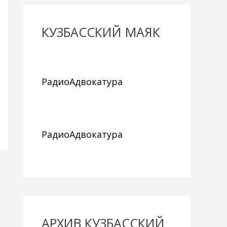
КУЗБАССКИЙ МАЯК
РадиоАдвокатура
РадиоАдвокатура
АРХИВ КУЗБАССКИЙ