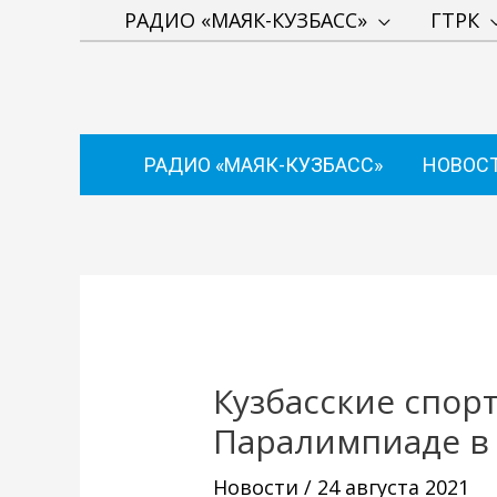
Перейти
РАДИО «МАЯК-КУЗБАСС»
ГТРК
к
содержимому
РАДИО «МАЯК-КУЗБАСС»
НОВОС
Навигация
по
записям
Кузбасские спор
Паралимпиаде в
Новости
/
24 августа 2021