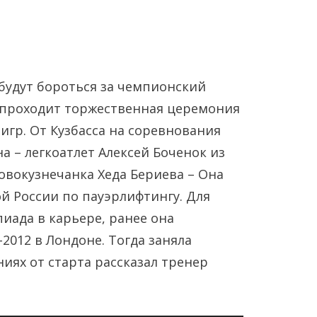
будут бороться за чемпионский
я проходит торжественная церемония
гр. От Кузбасса на соревнования
а – легкоатлет Алексей Боченок из
Янв
Янв
Янв
Янв
Янв
Янв
Фев
Фев
Фев
Фев
Фев
Фев
Мар
Мар
Мар
Мар
Мар
Мар
овокузнечанка Хеда Бериева – Она
ой России по пауэрлифтингу. Для
Май
Май
Май
Май
Май
Май
Июн
Июн
Июн
Июн
Июн
Июн
Ию
Ию
Ию
Ию
Ию
Ию
иада в карьере, ранее она
2012 в Лондоне. Тогда заняла
Сен
Сен
Сен
Сен
Сен
Сен
Окт
Окт
Окт
Окт
Окт
Окт
Ноя
Ноя
Ноя
Ноя
Ноя
Ноя
иях от старта рассказал тренер