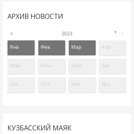
АРХИВ НОВОСТИ
<
2023
>
▼
Янв
Фев
Мар
Апр
Май
Июн
Июл
Авг
Сен
Окт
Ноя
Дек
КУЗБАССКИЙ МАЯК