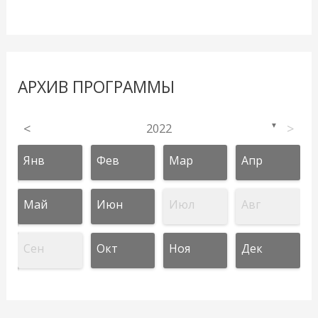
АРХИВ ПРОГРАММЫ
<
2022
>
▼
Янв
Фев
Мар
Апр
Май
Июн
Июл
Авг
Сен
Окт
Ноя
Дек