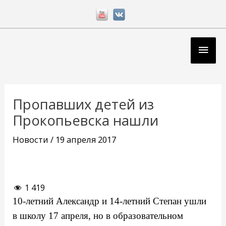
Перейти
к
содержимому
Глав
мен
Навигация
по
Пропавших детей из
записям
Прокопьевска нашли
Новости
/
19 апреля 2017
1 419
10-летний Александр и 14-летний Степан ушли
в школу 17 апреля, но в образовательном