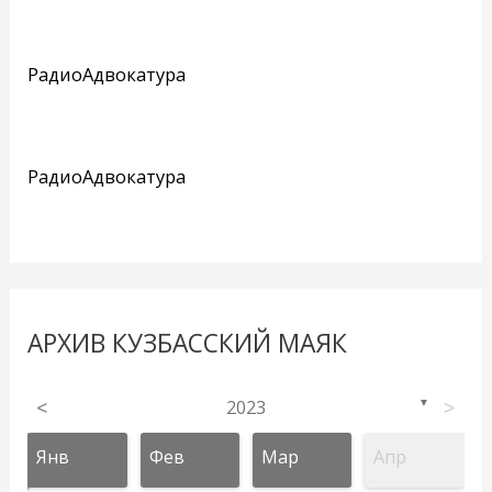
РадиоАдвокатура
РадиоАдвокатура
АРХИВ КУЗБАССКИЙ МАЯК
<
2023
>
▼
Янв
Фев
Мар
Апр