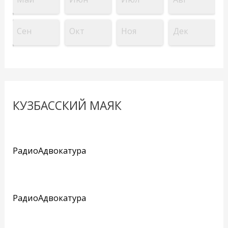
Сен
Окт
Ноя
Дек
КУЗБАССКИЙ МАЯК
РадиоАдвокатура
РадиоАдвокатура