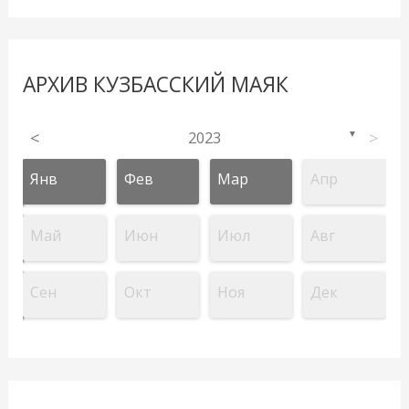
АРХИВ КУЗБАССКИЙ МАЯК
<
2023
>
▼
Янв
Фев
Мар
Апр
Май
Июн
Июл
Авг
Сен
Окт
Ноя
Дек