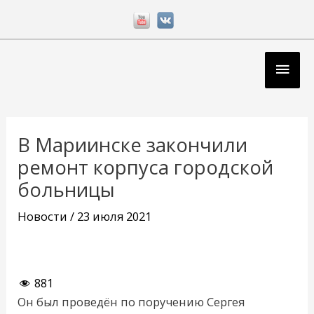
Перейти
к
содержимому
Глав
мен
Навигация
по
В Мариинске закончили
записям
ремонт корпуса городской
больницы
Новости
/
23 июля 2021
881
Он был проведён по поручению Сергея