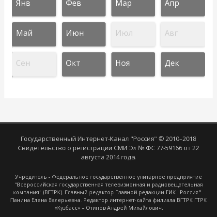
Янв
Фев
Мар
Апр
Май
Июн
Июл
Авг
Сен
Окт
Ноя
Дек
Государственный Интернет-Канал "Россия" © 2010–2018
Свидетельство о регистрации СМИ Эл № ФС 77-59166 от 22
августа 2014 года.
Учредитель - Федеральное государственное унитарное предприятие
"Всероссийская государственная телевизионная и радиовещательная
компания" (ВГТРК). Главный редактор Главной редакции ГИК "Россия" -
Панина Елена Валерьевна. Редактор интернет-сайта филиала ВГТРК ГТРК
«Кузбасс» – Отинов Андрей Михайлович.