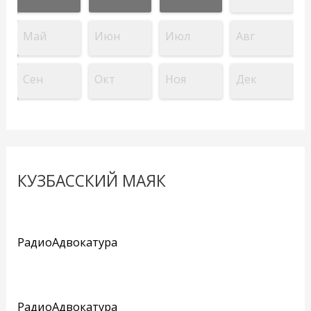
Май
Июн
Июл
Авг
Сен
Окт
Ноя
Дек
КУЗБАССКИЙ МАЯК
РадиоАдвокатура
РадиоАдвокатура