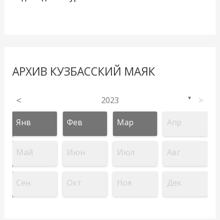
АРХИВ КУЗБАССКИЙ МАЯК
<
2023
>
▼
Янв
Фев
Мар
Апр
Май
Июн
Июл
Авг
Сен
Окт
Ноя
Дек