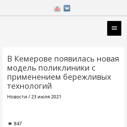
Перейти
к
содержимому
Глав
мен
Навигация
по
В Кемерове появилась новая
записям
модель поликлиники с
применением бережливых
технологий
Новости
/
23 июля 2021
847