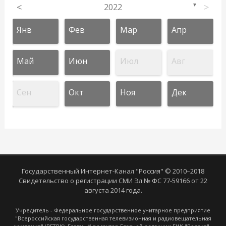
<
2022
>
▼
Янв
Фев
Мар
Апр
Май
Июн
Июл
Авг
Сен
Окт
Ноя
Дек
Государственный Интернет-Канал "Россия" © 2010–2018
Свидетельство о регистрации СМИ Эл № ФС 77-59166 от 22
августа 2014 года.
Учредитель - Федеральное государственное унитарное предприятие
"Всероссийская государственная телевизионная и радиовещательная