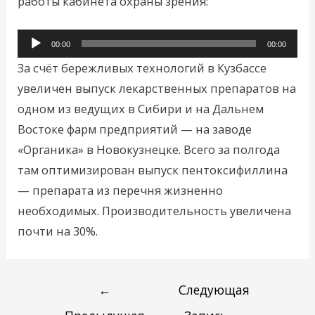
работы кабинета охраны зрения:
Аудиоплеер
00:00
00:00
За счёт бережливых технологий в Кузбассе
увеличен выпуск лекарственных препаратов на
одном из ведущих в Сибири и на Дальнем
Востоке фарм предприятий — на заводе
«Органика» в Новокузнецке. Всего за полгода
там оптимизирован выпуск пентоксифиллина
— препарата из перечня жизненно
необходимых. Производительность увеличена
почти на 30%.
←
Следующая