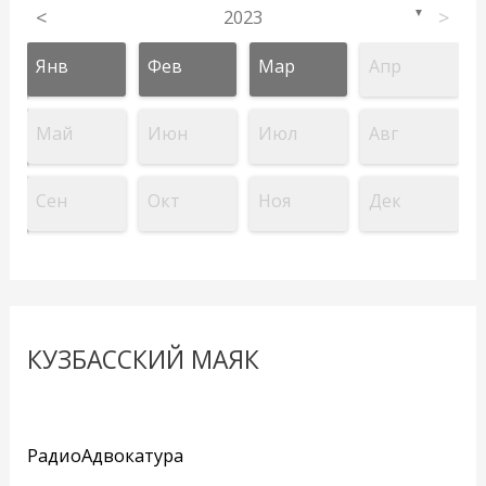
<
2023
>
▼
Янв
Фев
Мар
Апр
Май
Июн
Июл
Авг
Сен
Окт
Ноя
Дек
КУЗБАССКИЙ МАЯК
РадиоАдвокатура