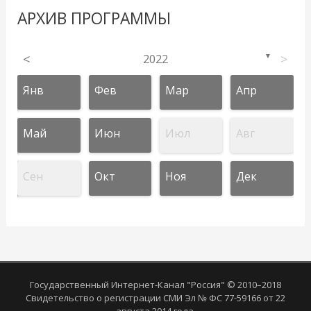
АРХИВ ПРОГРАММЫ
<
2022
>
▼
Янв
Фев
Мар
Апр
Май
Июн
Июл
Авг
Сен
Окт
Ноя
Дек
Государственный Интернет-Канал "Россия" © 2010–2018
Свидетельство о регистрации СМИ Эл № ФС 77-59166 от 22
августа 2014 года.