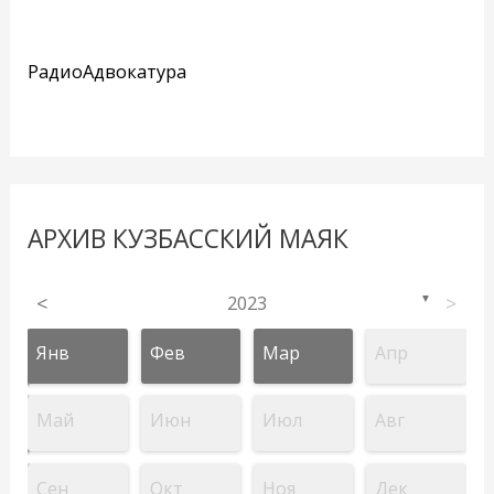
РадиоАдвокатура
АРХИВ КУЗБАССКИЙ МАЯК
<
2023
>
▼
Янв
Фев
Мар
Апр
Май
Июн
Июл
Авг
Сен
Окт
Ноя
Дек