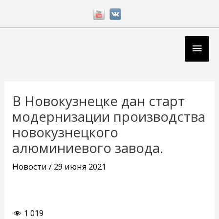
Перейти
к
содержимому
Глав
мен
Навигация
по
В Новокузнецке дан старт
записям
модернизации производства
новокузнецкого
алюминиевого завода.
Новости
/
29 июня 2021
1 019