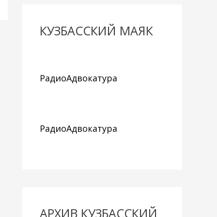
КУЗБАССКИЙ МАЯК
РадиоАдвокатура
РадиоАдвокатура
АРХИВ КУЗБАССКИЙ