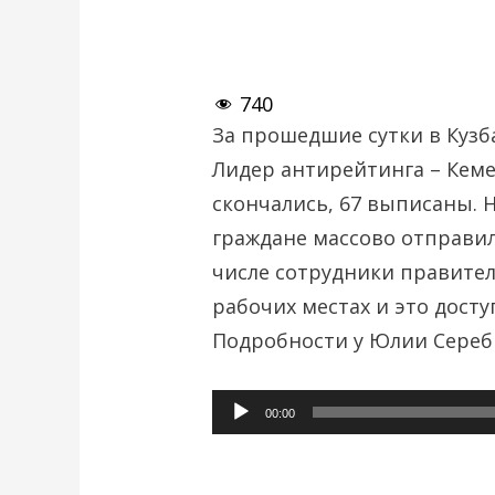
740
За прошедшие сутки в Кузб
Лидер антирейтинга – Кемер
скончались, 67 выписаны. 
граждане массово отправил
числе сотрудники правител
рабочих местах и это дост
Подробности у Юлии Сереб
Аудиоплеер
00:00