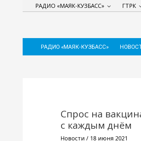
Перейти
РАДИО «МАЯК-КУЗБАСС»
ГТРК
к
содержимому
РАДИО «МАЯК-КУЗБАСС»
НОВОС
Навигация
по
записям
Спрос на вакцин
с каждым днём
Новости
/
18 июня 2021