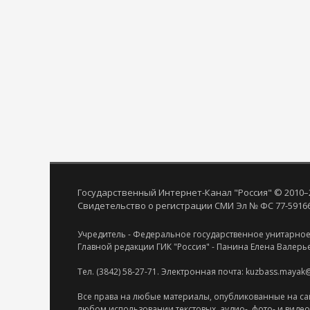
Государственный Интернет-Канал "Россия" © 2010–
Свидетельство о регистрации СМИ Эл № ФС 77-59166 
Учредитель - Федеральное государственное унитарное
Главной редакции ГИК "Россия" - Панина Елена Валерь
Тел. (3842) 58-27-71. Электронная почта: kuzbass.mayak
Все права на любые материалы, опубликованные на са
любом использовании текстовых, аудио-, фото- и виде