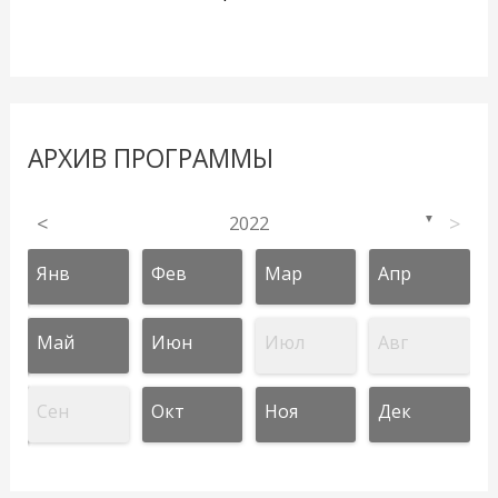
АРХИВ ПРОГРАММЫ
<
2022
>
▼
Янв
Фев
Мар
Апр
Май
Июн
Июл
Авг
Сен
Окт
Ноя
Дек