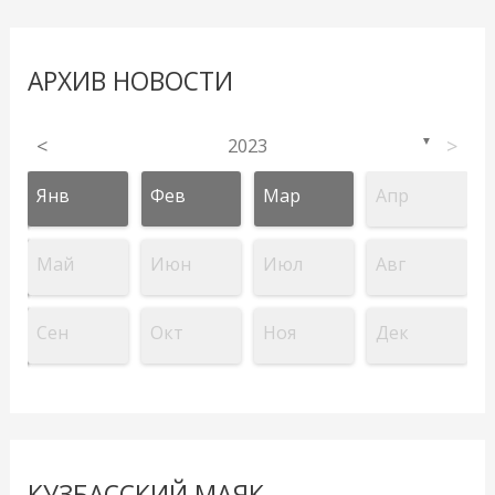
АРХИВ НОВОСТИ
<
2023
>
▼
Янв
Фев
Мар
Апр
Май
Июн
Июл
Авг
Сен
Окт
Ноя
Дек
КУЗБАССКИЙ МАЯК