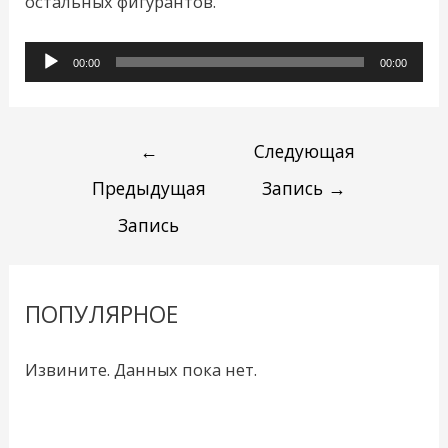
остальных фигурантов.
Аудиоплеер
00:00
00:00
←
Следующая
Предыдущая
Запись
→
Запись
ПОПУЛЯРНОЕ
Извините. Данных пока нет.