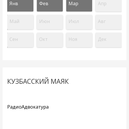
Янв
Фев
Мар
Апр
Май
Июн
Июл
Авг
Сен
Окт
Ноя
Дек
КУЗБАССКИЙ МАЯК
РадиоАдвокатура