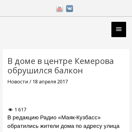
Перейти
к
содержимому
Глав
мен
Навигация
по
В доме в центре Кемерова
записям
обрушился балкон
Новости
/
18 апреля 2017
1 617
В редакцию Радио «Маяк-Кузбасс»
обратились жители дома по адресу улица