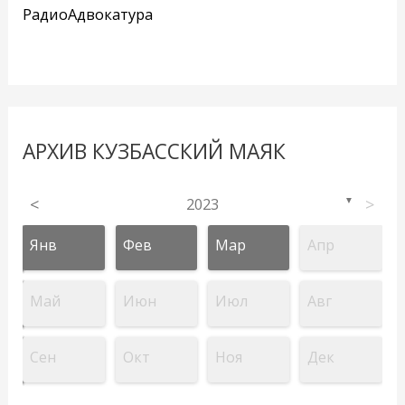
РадиоАдвокатура
АРХИВ КУЗБАССКИЙ МАЯК
<
2023
>
▼
Янв
Фев
Мар
Апр
Май
Июн
Июл
Авг
Сен
Окт
Ноя
Дек