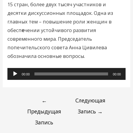
15 стран, более двух тысяч участников и
десятки дискуссионных площадок. Одна из
главных тем – повышение роли женщин в
обесп
е
чении устойчивого развития
современного мира. Председатель
попечительского совета Анна Цивилева
обозначила основные вопросы.
Аудиоплеер
00:00
00:00
←
Следующая
Предыдущая
Запись
→
Запись