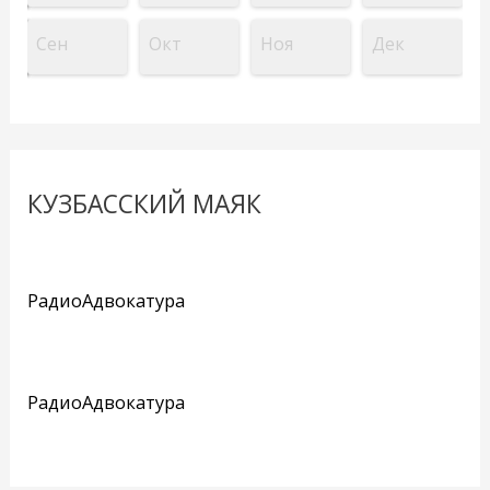
Сен
Окт
Ноя
Дек
КУЗБАССКИЙ МАЯК
РадиоАдвокатура
РадиоАдвокатура