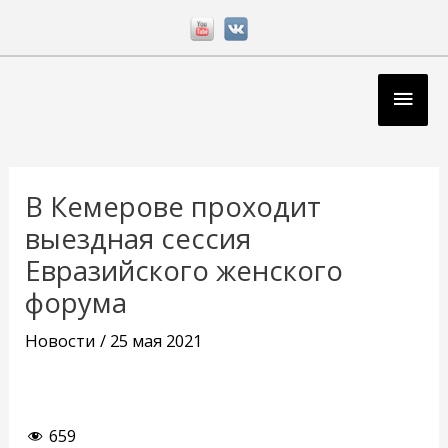
Перейти
к
содержимому
Глав
мен
Навигация
по
В Кемерове проходит
записям
выездная сессия
Евразийского женского
форума
Новости
/
25 мая 2021
659