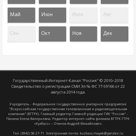
Май
Июн
Июл
Авг
Сен
Окт
Ноя
Дек
Государственный Интернет-Канал "Россия" © 2010–2018
Свидетельство о регистрации СМИ Эл № ФС 77-59166 от 22
августа 2014 года.
Учредитель - Федеральное государственное унитарное предприятие
"Всероссийская государственная телевизионная и радиовещательная
компания" (ВГТРК). Главный редактор Главной редакции ГИК "Россия" -
Панина Елена Валерьевна. Редактор интернет-сайта филиала ВГТРК ГТРК
«Кузбасс» – Отинов Андрей Михайлович.
Тел. (3842) 58-27-71. Электронная почта: kuzbass.mayak@yandex.ru