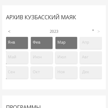
АРХИВ КУЗБАССКИЙ МАЯК
<
2023
>
▼
Янв
Фев
Мар
Апр
Май
Июн
Июл
Авг
Сен
Окт
Ноя
Дек
ПРОГРАММЫ