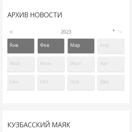
АРХИВ НОВОСТИ
<
2023
>
▼
Янв
Фев
Мар
Апр
Май
Июн
Июл
Авг
Сен
Окт
Ноя
Дек
КУЗБАССКИЙ МАЯК