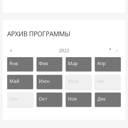
АРХИВ ПРОГРАММЫ
<
2022
>
▼
Янв
Фев
Мар
Апр
Май
Июн
Июл
Авг
Сен
Окт
Ноя
Дек