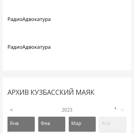
РадиоАдвокатура
РадиоАдвокатура
АРХИВ КУЗБАССКИЙ МАЯК
<
2023
>
▼
Янв
Фев
Мар
Апр