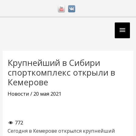
Перейти
к
содержимому
Глав
мен
Навигация
по
Крупнейший в Сибири
записям
спорткомплекс открыли в
Кемерове
Новости
/
20 мая 2021
772
Сегодня в Кемерове открылся крупнейший