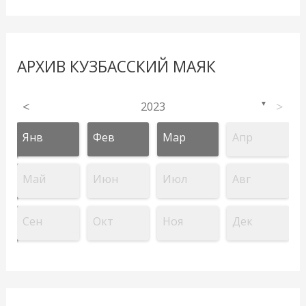
АРХИВ КУЗБАССКИЙ МАЯК
<
2023
>
▼
Янв
Фев
Мар
Апр
Май
Июн
Июл
Авг
Сен
Окт
Ноя
Дек