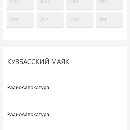
Май
Июн
Июл
Авг
Сен
Окт
Ноя
Дек
КУЗБАССКИЙ МАЯК
РадиоАдвокатура
РадиоАдвокатура