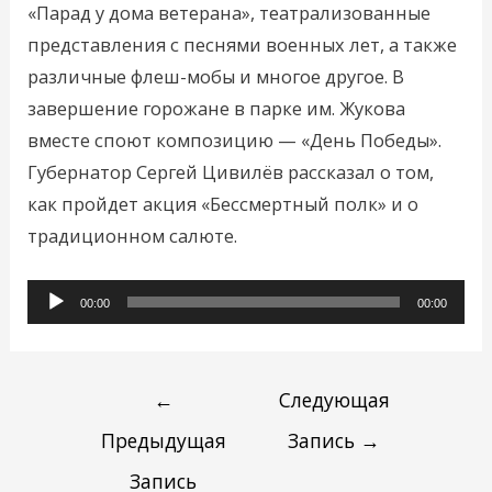
«Парад у дома ветерана», театрализованные
представления с песнями военных лет, а также
различные флеш-мобы и многое другое. В
завершение горожане в парке им. Жукова
вместе споют композицию — «День Победы».
Губернатор Сергей Цивилёв рассказал о том,
как пройдет акция «Бессмертный полк» и о
традиционном салюте.
Аудиоплеер
00:00
00:00
←
Следующая
Предыдущая
Запись
→
Запись