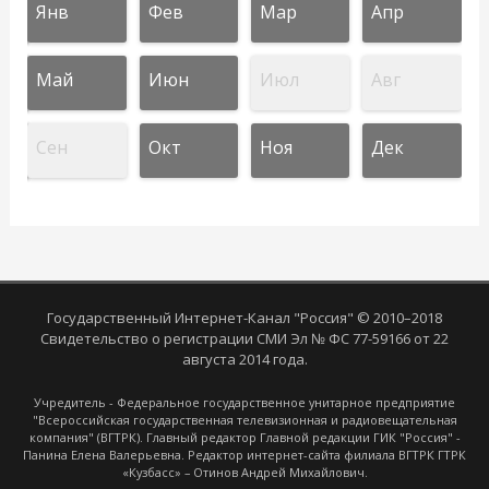
Янв
Фев
Мар
Апр
Май
Июн
Июл
Авг
Сен
Окт
Ноя
Дек
Государственный Интернет-Канал "Россия" © 2010–2018
Свидетельство о регистрации СМИ Эл № ФС 77-59166 от 22
августа 2014 года.
Учредитель - Федеральное государственное унитарное предприятие
"Всероссийская государственная телевизионная и радиовещательная
компания" (ВГТРК). Главный редактор Главной редакции ГИК "Россия" -
Панина Елена Валерьевна. Редактор интернет-сайта филиала ВГТРК ГТРК
«Кузбасс» – Отинов Андрей Михайлович.